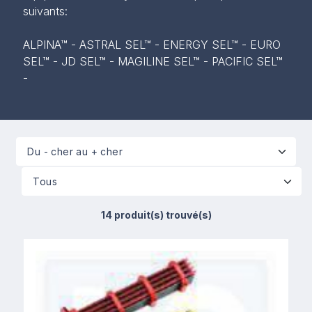
suivants:
ALPINA™ - ASTRAL SEL™ - ENERGY SEL™ - EURO
SEL™ - JD SEL™ - MAGILINE SEL™ - PACIFIC SEL™
-
14 produit(s) trouvé(s)