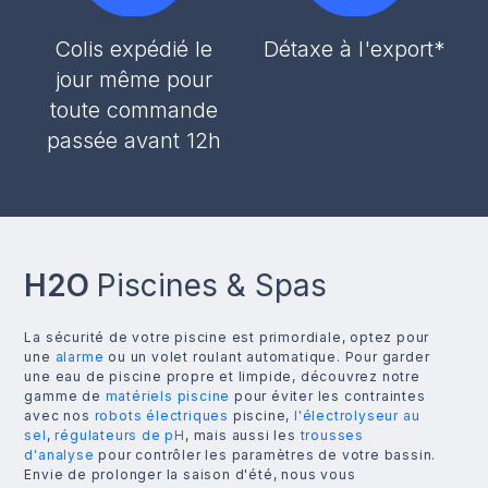
Colis expédié le
Détaxe à l'export*
jour même pour
toute commande
passée avant 12h
H2O
Piscines & Spas
La sécurité de votre piscine est primordiale, optez pour
une
alarme
ou un volet roulant automatique. Pour garder
une eau de piscine propre et limpide, découvrez notre
gamme de
matériels piscine
pour éviter les contraintes
avec nos
robots électriques
piscine,
l'électrolyseur au
sel
,
régulateurs de pH
, mais aussi les
trousses
d'analyse
pour contrôler les paramètres de votre bassin.
Envie de prolonger la saison d'été, nous vous