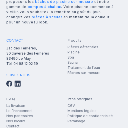
proposons les
bâches de piscine sur-mesure
et notre
gamme de
pompes à chaleur
. Votre piscine commence à
vieillir, vous souhaitez la remettre au goût du jour,
changez vos
pièces à sceller
en mettant de la couleur
pour un nouveau look.
CONTACT
Produits
Pièces détachées
Zac des Ferrières,
Piscine
30 traverse des Ferrières
Spa
83490
Le Muy
Sauna
Tél.
04 98 12 02 59
Traitement de l'eau
Bâches sur-mesure
SUIVEZ-NOUS
F.A.Q.
Infos pratiques
La livraison
CGV
Le financement
Mentions légales
Nos partenaires
Politique de confidentialité
Nos locaux
Parrainage
Contact