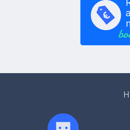
a
bo
H