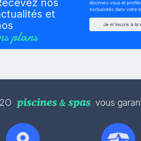
Recevez nos
Abonnez-vous et profite
exclusivités dans votre bo
ctualités et
nos
Je m'inscris à la
ns plans
2O
vous garant