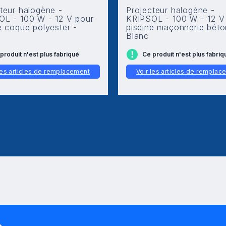
teur halogène -
Projecteur halogène -
OL - 100 W - 12 V pour
KRIPSOL - 100 W - 12 V
e coque polyester -
piscine maçonnerie béto
Blanc
produit n'est plus fabriqué
Ce produit n'est plus fabriq
les articles de remplacement
Voir les articles de rempla