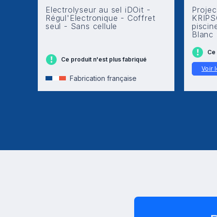
Electrolyseur au sel iDOit -
Projec
Régul'Electronique - Coffret
KRIPS
seul - Sans cellule
piscin
Blanc
Ce 
Ce produit n'est plus fabriqué
Voir 
Fabrication française