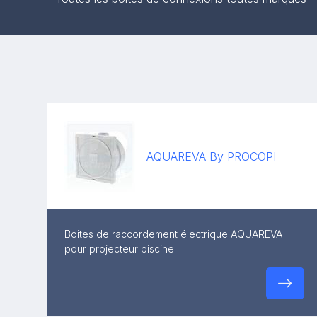
AQUAREVA By PROCOPI
Boites de raccordement électrique AQUAREVA
pour projecteur piscine