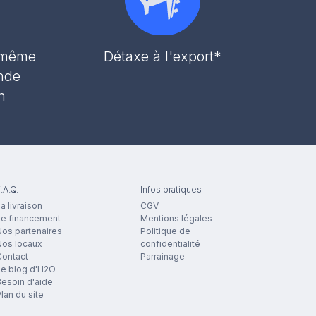
r même
Détaxe à l'export*
nde
h
.A.Q.
Infos pratiques
a livraison
CGV
Le financement
Mentions légales
os partenaires
Politique de
Nos locaux
confidentialité
Contact
Parrainage
Le blog d'H2O
esoin d'aide
lan du site