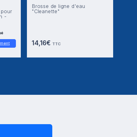
Brosse de ligne d'eau
 pour
"Cleanette"
n -
ué
14,16€
cement
TTC