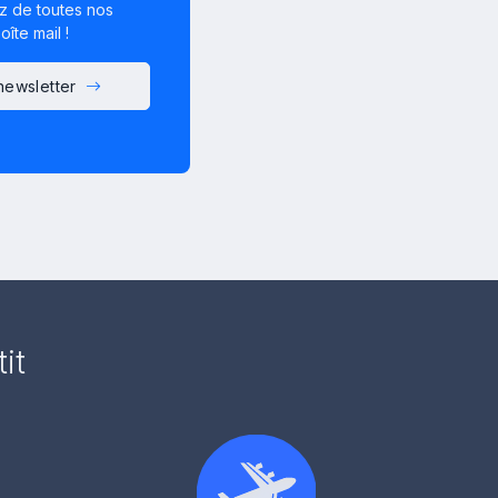
z de toutes nos
îte mail !
 newsletter
it