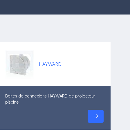
HAYWARD
Boites de connexions HAYWARD de projecteur
piscine