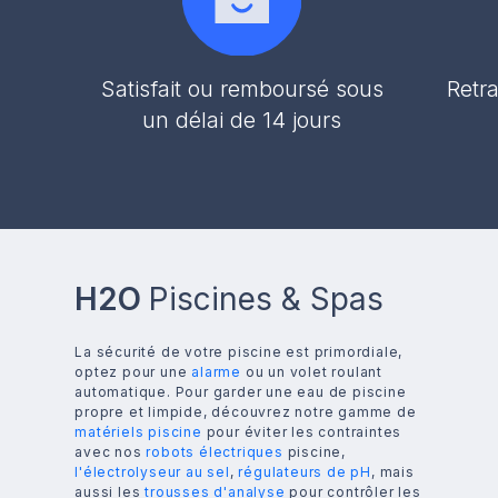
Satisfait ou remboursé sous
Retra
un délai de 14 jours
H2O
Piscines & Spas
La sécurité de votre piscine est primordiale,
optez pour une
alarme
ou un volet roulant
automatique. Pour garder une eau de piscine
propre et limpide, découvrez notre gamme de
matériels piscine
pour éviter les contraintes
avec nos
robots électriques
piscine,
l'électrolyseur au sel
,
régulateurs de pH
, mais
aussi les
trousses d'analyse
pour contrôler les