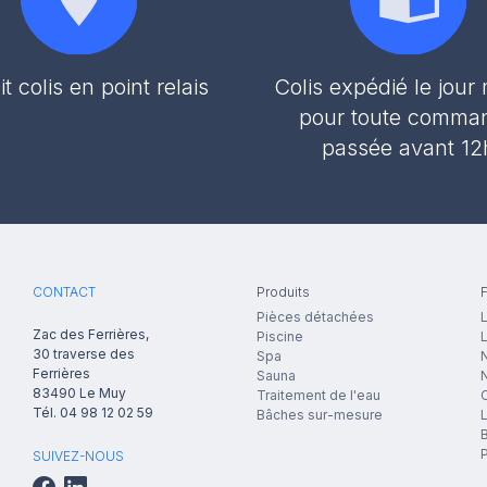
it colis en point relais
Colis expédié le jou
pour toute comma
passée avant 12
CONTACT
Produits
F
Pièces détachées
L
Zac des Ferrières,
Piscine
30 traverse des
Spa
N
Ferrières
Sauna
83490
Le Muy
Traitement de l'eau
Tél.
04 98 12 02 59
Bâches sur-mesure
B
P
SUIVEZ-NOUS