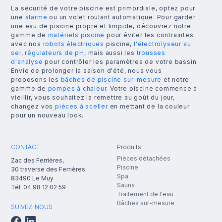
La sécurité de votre piscine est primordiale, optez pour
une
alarme
ou un volet roulant automatique. Pour garder
une eau de piscine propre et limpide, découvrez notre
gamme de
matériels piscine
pour éviter les contraintes
avec nos
robots électriques
piscine,
l'électrolyseur au
sel
,
régulateurs de pH
, mais aussi les
trousses
d'analyse
pour contrôler les paramètres de votre bassin.
Envie de prolonger la saison d'été, nous vous
proposons les
bâches de piscine sur-mesure
et notre
gamme de
pompes à chaleur
. Votre piscine commence à
vieillir, vous souhaitez la remettre au goût du jour,
changez vos
pièces à sceller
en mettant de la couleur
pour un nouveau look.
CONTACT
Produits
Pièces détachées
Zac des Ferrières,
Piscine
30 traverse des Ferrières
Spa
83490
Le Muy
Sauna
Tél.
04 98 12 02 59
Traitement de l'eau
Bâches sur-mesure
SUIVEZ-NOUS