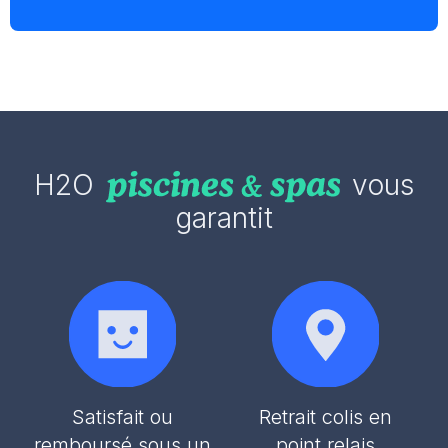
H2O
vous
garantit
Satisfait ou
Retrait colis en
remboursé sous un
point relais