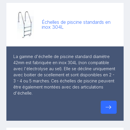
Échelles de piscine standards en
inox 304L
La gamme d'échelle de piscine standard diamètre
42mm est fabriquée en inox 304L (non compatible
avec l'électrolyse au sel). Elle se décline uniquement
avec boitier de scellement et sont disponibles en 2 -
3 - 4 ou 5 marches. Ces échelles de piscine peuvent
être également montées avec des articulations
d'échelle.