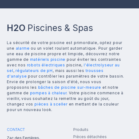
H2O
Piscines & Spas
La sécurité de votre piscine est primordiale, optez pour
une
alarme
ou un volet roulant automatique. Pour garder
une eau de piscine propre et limpide, découvrez notre
gamme de
matériels piscine
pour éviter les contraintes
avec nos
robots électriques
piscine,
l'électrolyseur au
sel
,
régulateurs de pH
, mais aussi les
trousses
d'analyse
pour contrôler les paramètres de votre bassin.
Envie de prolonger la saison d'été, nous vous
proposons les
bâches de piscine sur-mesure
et notre
gamme de
pompes à chaleur
. Votre piscine commence à
vieillir, vous souhaitez la remettre au goût du jour,
changez vos
pièces à sceller
en mettant de la couleur
pour un nouveau look.
CONTACT
Produits
Pièces détachées
Zac des Ferrières,