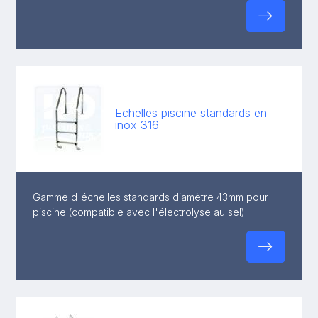
Echelles piscine standards en
inox 316
Gamme d'échelles standards diamètre 43mm pour
piscine (compatible avec l'électrolyse au sel)