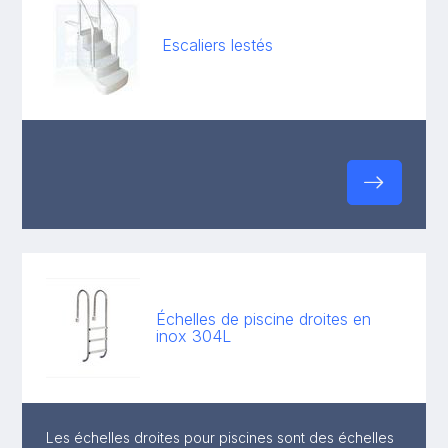
Escaliers lestés
Échelles de piscine droites en
inox 304L
Les échelles droites pour piscines sont des échelles