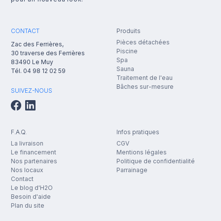
CONTACT
Produits
Pièces détachées
Zac des Ferrières,
Piscine
30 traverse des Ferrières
Spa
83490
Le Muy
Sauna
Tél.
04 98 12 02 59
Traitement de l'eau
Bâches sur-mesure
SUIVEZ-NOUS
F.A.Q.
Infos pratiques
La livraison
CGV
Le financement
Mentions légales
Nos partenaires
Politique de confidentialité
Nos locaux
Parrainage
Contact
Le blog d'H2O
Besoin d'aide
Plan du site