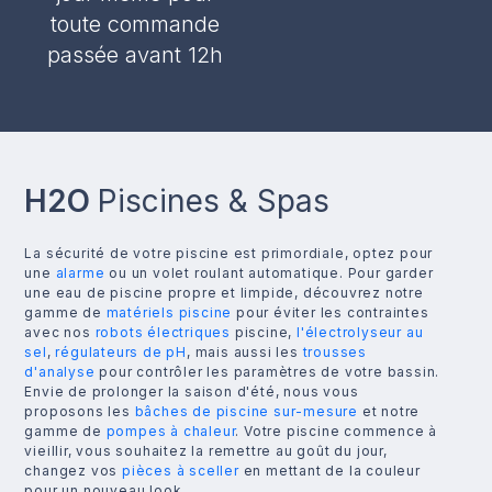
toute commande
passée avant 12h
H2O
Piscines & Spas
La sécurité de votre piscine est primordiale, optez pour
une
alarme
ou un volet roulant automatique. Pour garder
une eau de piscine propre et limpide, découvrez notre
gamme de
matériels piscine
pour éviter les contraintes
avec nos
robots électriques
piscine,
l'électrolyseur au
sel
,
régulateurs de pH
, mais aussi les
trousses
d'analyse
pour contrôler les paramètres de votre bassin.
Envie de prolonger la saison d'été, nous vous
proposons les
bâches de piscine sur-mesure
et notre
gamme de
pompes à chaleur
. Votre piscine commence à
vieillir, vous souhaitez la remettre au goût du jour,
changez vos
pièces à sceller
en mettant de la couleur
pour un nouveau look.