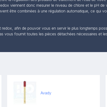
dox viennent donc mesurer le niveau de chlore et le pH de v
uvent être combinées à une régulation automatique, ce qui vou
t redox, afin de pouvoir vous en servir le plus longtemps pos
pas vous fournit toutes les pièces détachées nécessaires et 
Avady