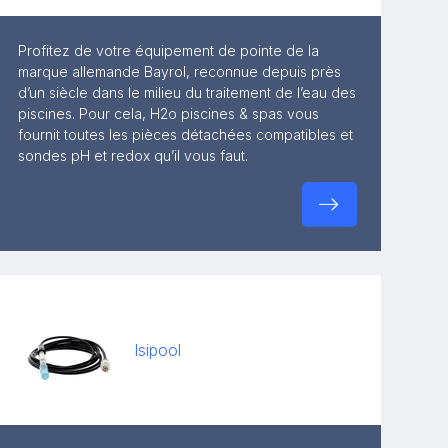
Profitez de votre équipement de pointe de la
marque allemande Bayrol, reconnue depuis près
d’un siècle dans le milieu du traitement de l’eau des
piscines. Pour cela, H2o piscines & spas vous
fournit toutes les pièces détachées compatibles et
sondes pH et redox qu’il vous faut.
Isipool