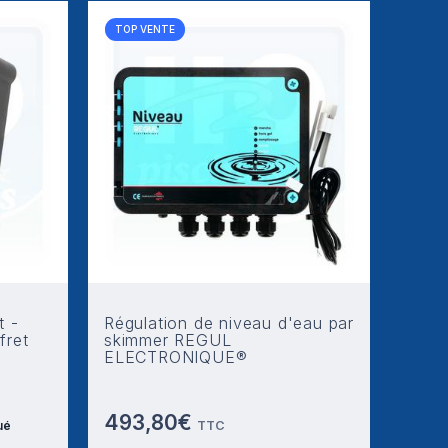
TOP VENTE
t -
Régulation de niveau d'eau par
fret
skimmer REGUL
ELECTRONIQUE®
493,80€
ué
TTC