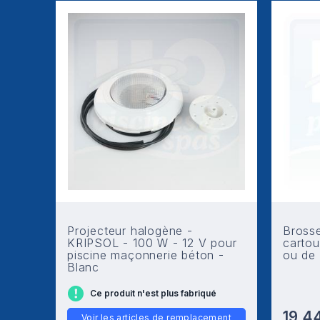
Projecteur halogène -
Bross
KRIPSOL - 100 W - 12 V pour
cartou
piscine maçonnerie béton -
ou de
Blanc
Ce produit n'est plus fabriqué
19,4
Voir les articles de remplacement