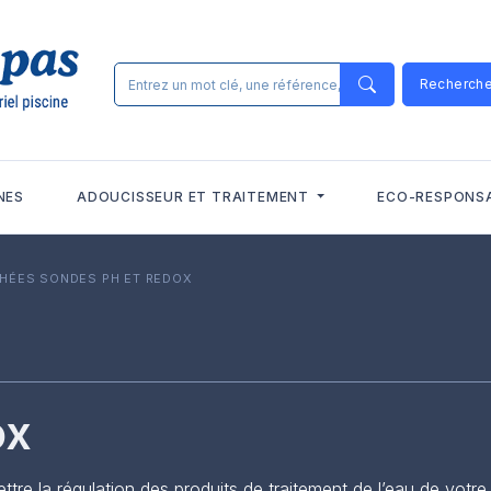
Recherch
NES
ADOUCISSEUR ET TRAITEMENT
ECO-RESPONS
CHÉES
SONDES PH ET REDOX
ox
e la régulation des produits de traitement de l’eau de votre pi