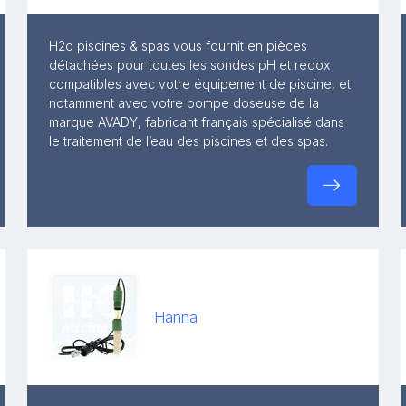
H2o piscines & spas vous fournit en pièces
détachées pour toutes les sondes pH et redox
compatibles avec votre équipement de piscine, et
notamment avec votre pompe doseuse de la
marque AVADY, fabricant français spécialisé dans
le traitement de l’eau des piscines et des spas.
Hanna