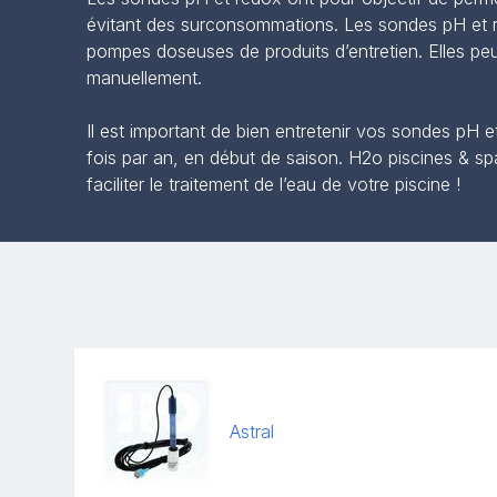
évitant des surconsommations. Les sondes pH et re
pompes doseuses de produits d’entretien. Elles pe
manuellement.
Il est important de bien entretenir vos sondes pH e
fois par an, en début de saison. H2o piscines & s
faciliter le traitement de l’eau de votre piscine !
Astral