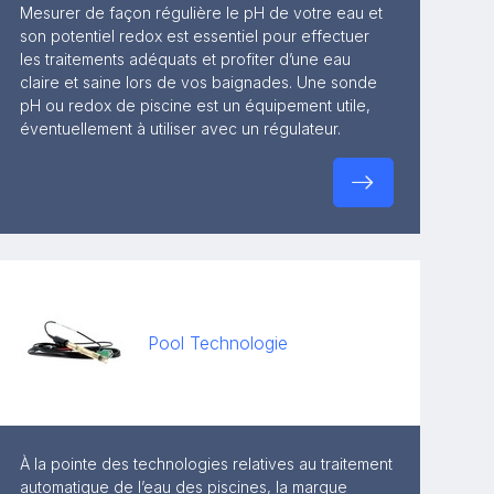
Mesurer de façon régulière le pH de votre eau et
son potentiel redox est essentiel pour effectuer
les traitements adéquats et profiter d’une eau
claire et saine lors de vos baignades. Une sonde
pH ou redox de piscine est un équipement utile,
éventuellement à utiliser avec un régulateur.
Pool Technologie
À la pointe des technologies relatives au traitement
automatique de l’eau des piscines, la marque