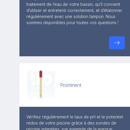
traitement de l’eau de votre bassin, qu’il convient
d’utiliser et entretenir correctement, et d’étalonner
régulièrement avec une solution tampon. Nous
sommes disponibles pour toutes vos questions !
Prominent
Vérifiez régulièrement le taux de pH et le potentiel
redox de votre piscine grâce à des sondes de
piscine adaptées, par exemple de la marque