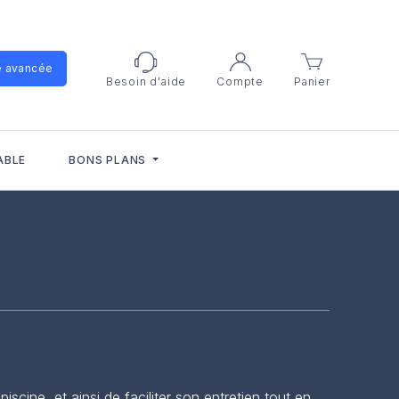
e avancée
Besoin d'aide
Compte
Panier
ABLE
BONS PLANS
scine, et ainsi de faciliter son entretien tout en