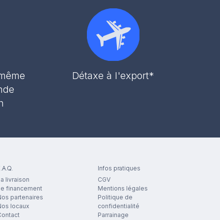
r même
Détaxe à l'export*
nde
h
.A.Q.
Infos pratiques
a livraison
CGV
Le financement
Mentions légales
os partenaires
Politique de
Nos locaux
confidentialité
Contact
Parrainage