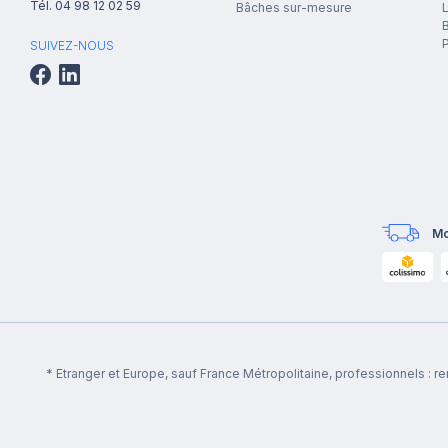
Tél.
04 98 12 02 59
Bâches sur-mesure
B
P
SUIVEZ-NOUS
Mo
* Etranger et Europe, sauf France Métropolitaine, professionnels : 