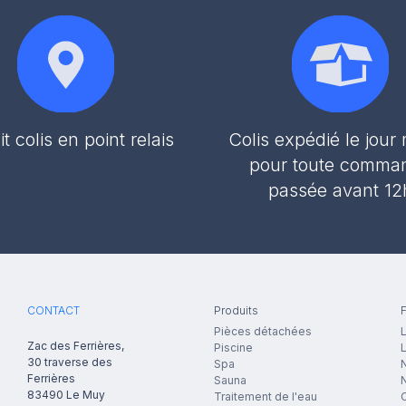
it colis en point relais
Colis expédié le jou
pour toute comma
passée avant 12
CONTACT
Produits
F
Pièces détachées
L
Zac des Ferrières,
Piscine
30 traverse des
Spa
N
Ferrières
Sauna
83490
Le Muy
Traitement de l'eau