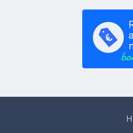
a
bo
H