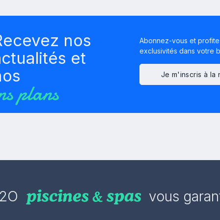
Recevez nos
Abonnez-vous et profite
exclusivités dans votre bo
ctualités et
nos
Je m'inscris à la
ns plans
2O
vous garant