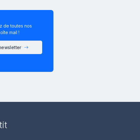
z de toutes nos
îte mail !
 newsletter
it