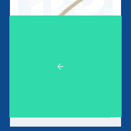
Tube péristaltique en santoprène de 7 mm
des pompes Astral micro pH / Redox -
Microdos MP1- Stérilor - Corelec
8,88€
TTC