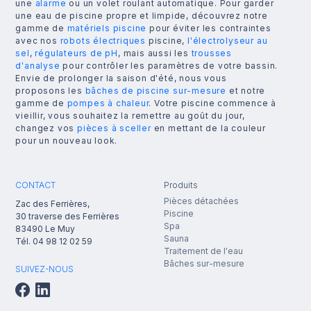
une
alarme
ou un volet roulant automatique. Pour garder
une eau de piscine propre et limpide, découvrez notre
gamme de
matériels piscine
pour éviter les contraintes
avec nos
robots électriques
piscine,
l'électrolyseur au
sel
,
régulateurs de pH
, mais aussi les
trousses
d'analyse
pour contrôler les paramètres de votre bassin.
Envie de prolonger la saison d'été, nous vous
proposons les
bâches de piscine sur-mesure
et notre
gamme de
pompes à chaleur
. Votre piscine commence à
vieillir, vous souhaitez la remettre au goût du jour,
changez vos
pièces à sceller
en mettant de la couleur
pour un nouveau look.
CONTACT
Produits
Pièces détachées
Zac des Ferrières,
Piscine
30 traverse des Ferrières
Spa
83490
Le Muy
Sauna
Tél.
04 98 12 02 59
Traitement de l'eau
Bâches sur-mesure
SUIVEZ-NOUS