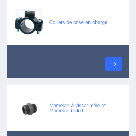
Colliers de prise en charge
Mamelon à visser mâle et
Mamelon réduit