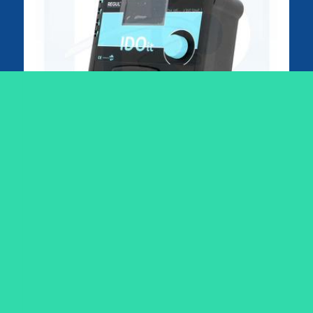
Electrolyseur au sel iDOit -
Régul'Electronique - Coffret seul - Sans
cellule
Ce produit n'est plus fabriqué