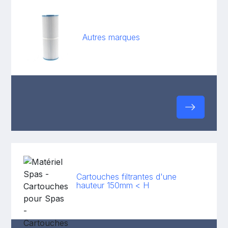
Autres marques
Cartouches filtrantes d'une
hauteur 150mm < H