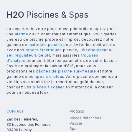
H2O
Piscines & Spas
La sécurité de votre piscine est primordiale, optez pour
une
alarme
ou un volet roulant automatique. Pour garder
une eau de piscine propre et limpide, découvrez notre
gamme de
matériels piscine
pour éviter les contraintes
avec nos
robots électriques
piscine,
l'électrolyseur au
sel
,
régulateurs de pH
, mais aussi les
trousses
d'analyse
pour contrôler les paramètres de votre bassin.
Envie de prolonger la saison d'été, nous vous
proposons les
bâches de piscine sur-mesure
et notre
gamme de
pompes à chaleur
. Votre piscine commence à
vieillir, vous souhaitez la remettre au goût du jour,
changez vos
pièces à sceller
en mettant de la couleur
pour un nouveau look.
CONTACT
Produits
Pièces détachées
Zac des Ferrières,
Piscine
30 traverse des Ferrières
Spa
83490
Le Muy