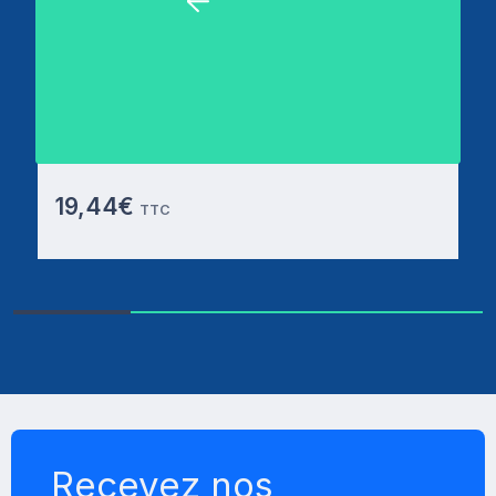
Brosse de nettoyage pour cartouche de
filtre de piscine ou de spas
19,44€
TTC
Recevez nos