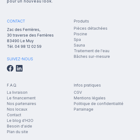
pour un nouveau look.
CONTACT
Produits
Pièces détachées
Zac des Ferrières,
Piscine
30 traverse des Ferrières
Spa
83490
Le Muy
Sauna
Tél.
04 98 12 02 59
Traitement de l'eau
Bâches sur-mesure
SUIVEZ-NOUS
F.A.Q.
Infos pratiques
La livraison
CGV
Le financement
Mentions légales
Nos partenaires
Politique de confidentialité
Nos locaux
Parrainage
Contact
Le blog d'H2O
Besoin d'aide
Plan du site