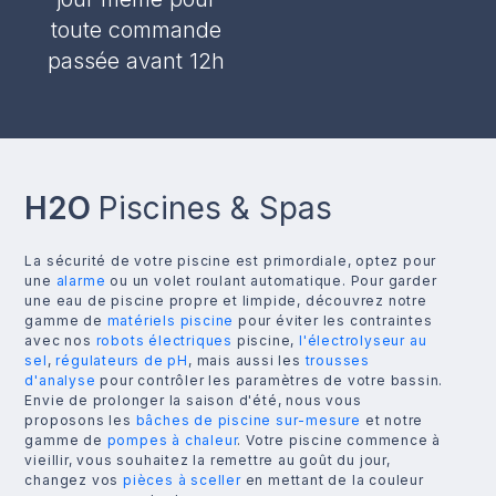
toute commande
passée avant 12h
H2O
Piscines & Spas
La sécurité de votre piscine est primordiale, optez pour
une
alarme
ou un volet roulant automatique. Pour garder
une eau de piscine propre et limpide, découvrez notre
gamme de
matériels piscine
pour éviter les contraintes
avec nos
robots électriques
piscine,
l'électrolyseur au
sel
,
régulateurs de pH
, mais aussi les
trousses
d'analyse
pour contrôler les paramètres de votre bassin.
Envie de prolonger la saison d'été, nous vous
proposons les
bâches de piscine sur-mesure
et notre
gamme de
pompes à chaleur
. Votre piscine commence à
vieillir, vous souhaitez la remettre au goût du jour,
changez vos
pièces à sceller
en mettant de la couleur