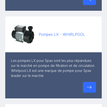
Pompes LX - WHIRLPOOL
Les pompes LX pour Spas sont les plus répandues
sur le marché en pompe de filtration et de circulation.
Whirlpool LX est une marque de pompe pour Spas
leader sur le marché.