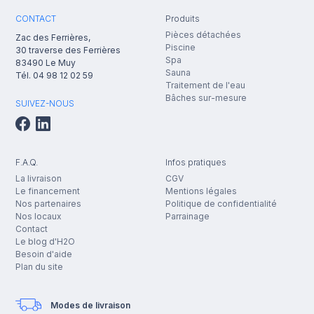
CONTACT
Produits
Pièces détachées
Zac des Ferrières,
Piscine
30 traverse des Ferrières
Spa
83490
Le Muy
Sauna
Tél.
04 98 12 02 59
Traitement de l'eau
Bâches sur-mesure
SUIVEZ-NOUS
F.A.Q.
Infos pratiques
La livraison
CGV
Le financement
Mentions légales
Nos partenaires
Politique de confidentialité
Nos locaux
Parrainage
Contact
Le blog d'H2O
Besoin d'aide
Plan du site
Modes de livraison