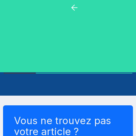
Electrolyseur au sel iDOit -
Régul'Electronique - Coffret seul - Sans
cellule
Ce produit n'est plus fabriqué
Fabrication française
Vous ne trouvez pas
votre article ?