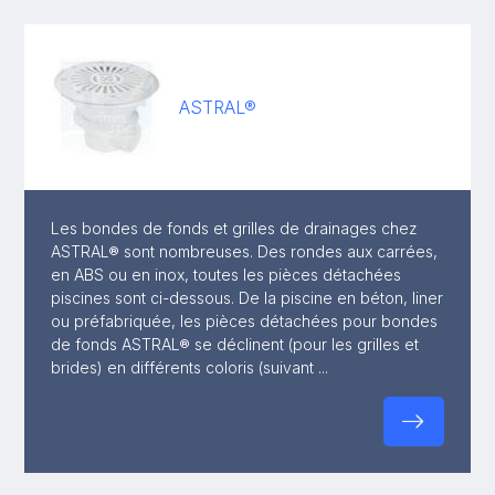
ASTRAL®
Les bondes de fonds et grilles de drainages chez
ASTRAL® sont nombreuses. Des rondes aux carrées,
en ABS ou en inox, toutes les pièces détachées
piscines sont ci-dessous. De la piscine en béton, liner
ou préfabriquée, les pièces détachées pour bondes
de fonds ASTRAL® se déclinent (pour les grilles et
brides) en différents coloris (suivant ...