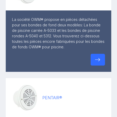
La société OWM® propose en pièces détachées
pour ses bondes de fond deux modèles: La bonde
de piscine carrée A-5033 et les bondes de piscine
rondes A-5040 et 5312. Vous trouverez ci-dessous
toutes les pièces encore fabriquées pour les bondes
de fonds OWM® pour piscine.
PENTAIR®