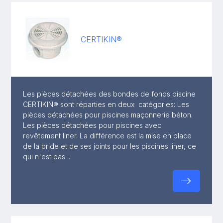
CERTIKIN®
Les pièces détachées des bondes de fonds piscine
CERTIKIN® sont réparties en deux catégories: Les
pièces détachées pour piscines maçonnerie béton.
Les pièces détachées pour piscines avec
revêtement liner. La différence est la mise en place
de la bride et de ses joints pour les piscines liner, ce
qui n'est pas ...