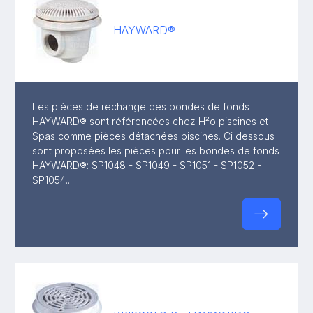
HAYWARD®
Les pièces de rechange des bondes de fonds
HAYWARD® sont référencées chez H²o piscines et
Spas comme pièces détachées piscines. Ci dessous
sont proposées les pièces pour les bondes de fonds
HAYWARD®: SP1048 - SP1049 - SP1051 - SP1052 -
SP1054...