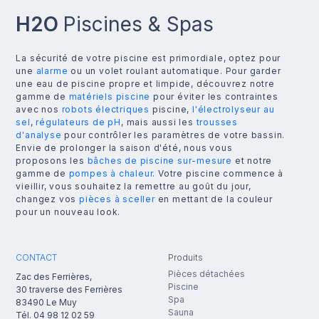
H2O
Piscines & Spas
La sécurité de votre piscine est primordiale, optez pour
une
alarme
ou un volet roulant automatique. Pour garder
une eau de piscine propre et limpide, découvrez notre
gamme de
matériels piscine
pour éviter les contraintes
avec nos
robots électriques
piscine,
l'électrolyseur au
sel
,
régulateurs de pH
, mais aussi les
trousses
d'analyse
pour contrôler les paramètres de votre bassin.
Envie de prolonger la saison d'été, nous vous
proposons les
bâches de piscine sur-mesure
et notre
gamme de
pompes à chaleur
. Votre piscine commence à
vieillir, vous souhaitez la remettre au goût du jour,
changez vos
pièces à sceller
en mettant de la couleur
pour un nouveau look.
CONTACT
Produits
Pièces détachées
Zac des Ferrières,
Piscine
30 traverse des Ferrières
Spa
83490
Le Muy
Sauna
Tél.
04 98 12 02 59