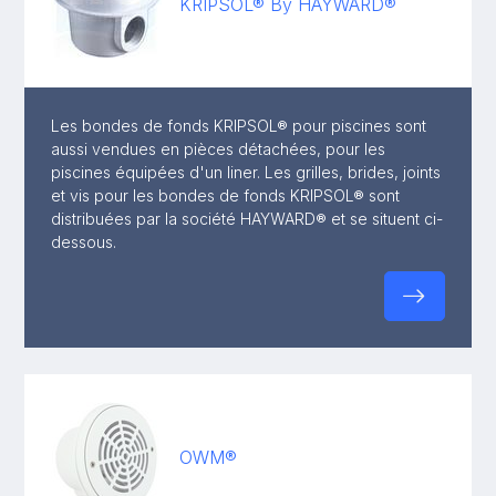
KRIPSOL® By HAYWARD®
Les bondes de fonds KRIPSOL® pour piscines sont
aussi vendues en pièces détachées, pour les
piscines équipées d'un liner. Les grilles, brides, joints
et vis pour les bondes de fonds KRIPSOL® sont
distribuées par la société HAYWARD® et se situent ci-
dessous.
OWM®