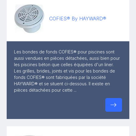
COFIES® By HAYWARD®
Les bondes de fonds COFIES® pour piscines sont
aussi vendues en pièces détachées, aussi bien pour
les piscines béton que celles équipées d'un liner.
Les grilles, brides, joints et vis pour les bondes de
fonds COFIES® sont fabriquées par la société
HAYWARD® et se situent ci-dessous. Il existe en
pièces détachées pour cette ...