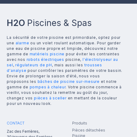
H2O
Piscines & Spas
La sécurité de votre piscine est primordiale, optez pour
une
alarme
ou un volet roulant automatique. Pour garder
une eau de piscine propre et limpide, découvrez notre
gamme de
matériels piscine
pour éviter les contraintes
avec nos
robots électriques
piscine,
l'électrolyseur au
sel
,
régulateurs de pH
, mais aussi les
trousses
d'analyse
pour contrôler les paramètres de votre bassin.
Envie de prolonger la saison d'été, nous vous
proposons les
bâches de piscine sur-mesure
et notre
gamme de
pompes à chaleur
. Votre piscine commence à
vieillir, vous souhaitez la remettre au goût du jour,
changez vos
pièces à sceller
en mettant de la couleur
pour un nouveau look.
CONTACT
Produits
Pièces détachées
Zac des Ferrières,
Piscine
30 traverse des Ferrières