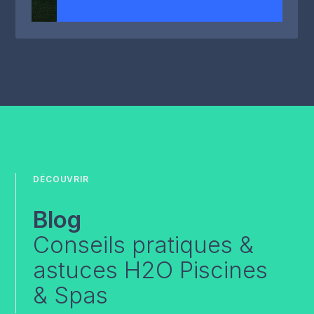
DÉCOUVRIR
Blog
Conseils pratiques &
astuces H2O Piscines
& Spas