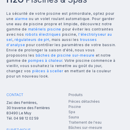
La sécurité de votre piscine est primordiale, optez pour
une
alarme
ou un volet roulant automatique. Pour garder
une eau de piscine propre et limpide, découvrez notre
gamme de
matériels piscine
pour éviter les contraintes
avec nos
robots électriques
piscine,
l'électrolyseur au
sel
,
régulateurs de pH
, mais aussi les
trousses
d'analyse
pour contrôler les paramètres de votre bassin.
Envie de prolonger la saison d'été, nous vous
proposons les
bâches de piscine sur-mesure
et notre
gamme de
pompes à chaleur
. Votre piscine commence à
vieillir, vous souhaitez la remettre au goût du jour,
changez vos
pièces à sceller
en mettant de la couleur
pour un nouveau look.
CONTACT
Produits
Pièces détachées
Zac des Ferrières,
Piscine
30 traverse des Ferrières
Spa
83490
Le Muy
Sauna
Tél.
04 98 12 02 59
Traitement de l'eau
Bâches sur-mesure
SUIVEZ-NOUS