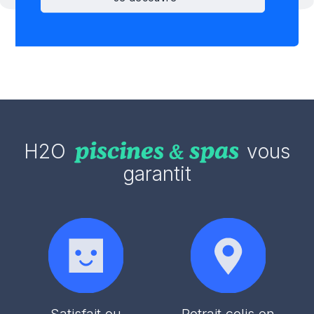
H2O
vous
garantit
Satisfait ou
Retrait colis en