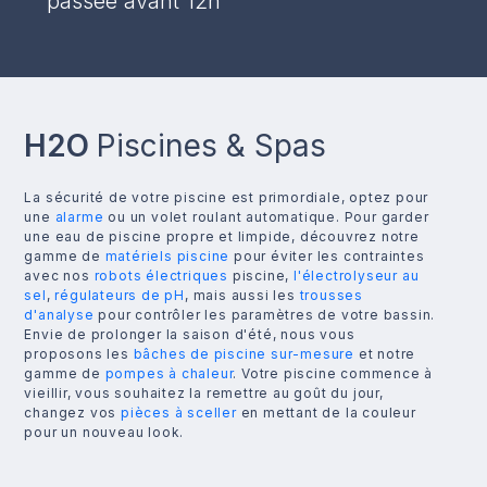
passée avant 12h
H2O
Piscines & Spas
La sécurité de votre piscine est primordiale, optez pour
une
alarme
ou un volet roulant automatique. Pour garder
une eau de piscine propre et limpide, découvrez notre
gamme de
matériels piscine
pour éviter les contraintes
avec nos
robots électriques
piscine,
l'électrolyseur au
sel
,
régulateurs de pH
, mais aussi les
trousses
d'analyse
pour contrôler les paramètres de votre bassin.
Envie de prolonger la saison d'été, nous vous
proposons les
bâches de piscine sur-mesure
et notre
gamme de
pompes à chaleur
. Votre piscine commence à
vieillir, vous souhaitez la remettre au goût du jour,
changez vos
pièces à sceller
en mettant de la couleur
pour un nouveau look.