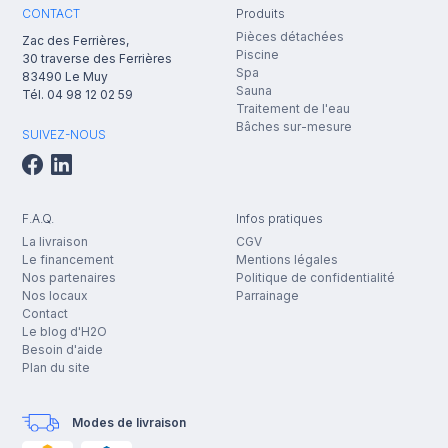
CONTACT
Produits
Pièces détachées
Zac des Ferrières,
Piscine
30 traverse des Ferrières
Spa
83490
Le Muy
Sauna
Tél.
04 98 12 02 59
Traitement de l'eau
Bâches sur-mesure
SUIVEZ-NOUS
F.A.Q.
Infos pratiques
La livraison
CGV
Le financement
Mentions légales
Nos partenaires
Politique de confidentialité
Nos locaux
Parrainage
Contact
Le blog d'H2O
Besoin d'aide
Plan du site
Modes de livraison