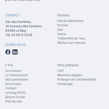
CONTACT
Produits
Pièces détachées
Zac des Ferrières,
Piscine
30 traverse des Ferrières
Spa
83490
Le Muy
Sauna
Tél.
04 98 12 02 59
Traitement de l'eau
Bâches sur-mesure
SUIVEZ-NOUS
F.A.Q.
Infos pratiques
La livraison
CGV
Le financement
Mentions légales
Nos partenaires
Politique de confidentialité
Nos locaux
Parrainage
Contact
Le blog d'H2O
Besoin d'aide
Plan du site