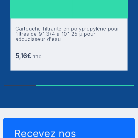
Cartouche filtrante en polypropylène pour
filtres de 9" 3/4 à 10"-25 µ pour
adoucisseur d'eau
5,16€
TTC
Recevez nos