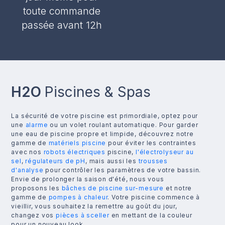
toute commande
passée avant 12h
H2O
Piscines & Spas
La sécurité de votre piscine est primordiale, optez pour
une
alarme
ou un volet roulant automatique. Pour garder
une eau de piscine propre et limpide, découvrez notre
gamme de
matériels piscine
pour éviter les contraintes
avec nos
robots électriques
piscine,
l'électrolyseur au
sel
,
régulateurs de pH
, mais aussi les
trousses
d'analyse
pour contrôler les paramètres de votre bassin.
Envie de prolonger la saison d'été, nous vous
proposons les
bâches de piscine sur-mesure
et notre
gamme de
pompes à chaleur
. Votre piscine commence à
vieillir, vous souhaitez la remettre au goût du jour,
changez vos
pièces à sceller
en mettant de la couleur
pour un nouveau look.