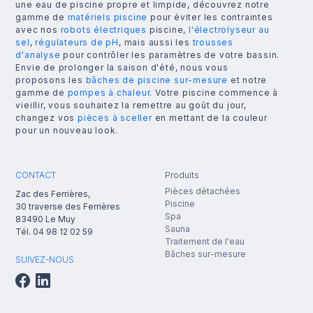
une eau de piscine propre et limpide, découvrez notre
gamme de
matériels piscine
pour éviter les contraintes
avec nos
robots électriques
piscine,
l'électrolyseur au
sel
,
régulateurs de pH
, mais aussi les
trousses
d'analyse
pour contrôler les paramètres de votre bassin.
Envie de prolonger la saison d'été, nous vous
proposons les
bâches de piscine sur-mesure
et notre
gamme de
pompes à chaleur
. Votre piscine commence à
vieillir, vous souhaitez la remettre au goût du jour,
changez vos
pièces à sceller
en mettant de la couleur
pour un nouveau look.
CONTACT
Produits
Pièces détachées
Zac des Ferrières,
Piscine
30 traverse des Ferrières
Spa
83490
Le Muy
Sauna
Tél.
04 98 12 02 59
Traitement de l'eau
Bâches sur-mesure
SUIVEZ-NOUS