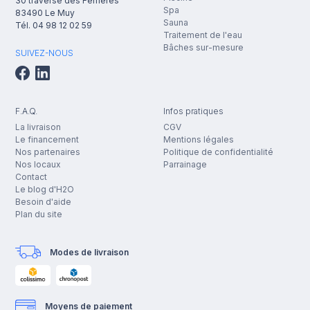
30 traverse des Ferrières
Spa
83490
Le Muy
Sauna
Tél.
04 98 12 02 59
Traitement de l'eau
Bâches sur-mesure
SUIVEZ-NOUS
F.A.Q.
Infos pratiques
La livraison
CGV
Le financement
Mentions légales
Nos partenaires
Politique de confidentialité
Nos locaux
Parrainage
Contact
Le blog d'H2O
Besoin d'aide
Plan du site
Modes de livraison
Moyens de paiement