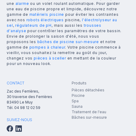
une
alarme
ou un volet roulant automatique. Pour garder
une eau de piscine propre et limpide, découvrez notre
gamme de
matériels piscine
pour éviter les contraintes
avec nos
robots électriques
piscine,
l'électrolyseur au
sel
,
régulateurs de pH
, mais aussi les
trousses
d'analyse
pour contrôler les paramètres de votre bassin.
Envie de prolonger la saison d'été, nous vous
proposons les
bâches de piscine sur-mesure
et notre
gamme de
pompes à chaleur
. Votre piscine commence à
vieillir, vous souhaitez la remettre au goût du jour,
changez vos
pièces à sceller
en mettant de la couleur
pour un nouveau look.
CONTACT
Produits
Pièces détachées
Zac des Ferrières,
Piscine
30 traverse des Ferrières
Spa
83490
Le Muy
Sauna
Tél.
04 98 12 02 59
Traitement de l'eau
Bâches sur-mesure
SUIVEZ-NOUS