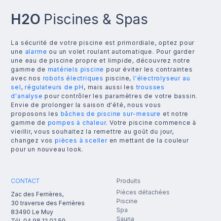
H2O
Piscines & Spas
La sécurité de votre piscine est primordiale, optez pour
une
alarme
ou un volet roulant automatique. Pour garder
une eau de piscine propre et limpide, découvrez notre
gamme de
matériels piscine
pour éviter les contraintes
avec nos
robots électriques
piscine,
l'électrolyseur au
sel
,
régulateurs de pH
, mais aussi les
trousses
d'analyse
pour contrôler les paramètres de votre bassin.
Envie de prolonger la saison d'été, nous vous
proposons les
bâches de piscine sur-mesure
et notre
gamme de
pompes à chaleur
. Votre piscine commence à
vieillir, vous souhaitez la remettre au goût du jour,
changez vos
pièces à sceller
en mettant de la couleur
pour un nouveau look.
CONTACT
Produits
Pièces détachées
Zac des Ferrières,
Piscine
30 traverse des Ferrières
Spa
83490
Le Muy
Sauna
Tél.
04 98 12 02 59