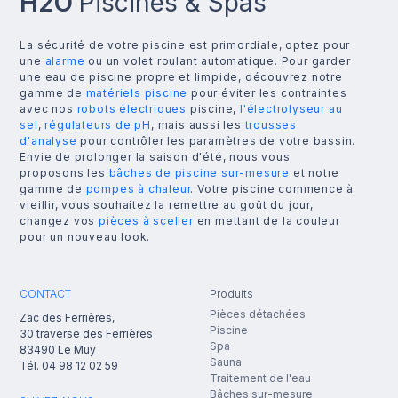
H2O
Piscines & Spas
La sécurité de votre piscine est primordiale, optez pour
une
alarme
ou un volet roulant automatique. Pour garder
une eau de piscine propre et limpide, découvrez notre
gamme de
matériels piscine
pour éviter les contraintes
avec nos
robots électriques
piscine,
l'électrolyseur au
sel
,
régulateurs de pH
, mais aussi les
trousses
d'analyse
pour contrôler les paramètres de votre bassin.
Envie de prolonger la saison d'été, nous vous
proposons les
bâches de piscine sur-mesure
et notre
gamme de
pompes à chaleur
. Votre piscine commence à
vieillir, vous souhaitez la remettre au goût du jour,
changez vos
pièces à sceller
en mettant de la couleur
pour un nouveau look.
CONTACT
Produits
Pièces détachées
Zac des Ferrières,
Piscine
30 traverse des Ferrières
Spa
83490
Le Muy
Sauna
Tél.
04 98 12 02 59
Traitement de l'eau
Bâches sur-mesure