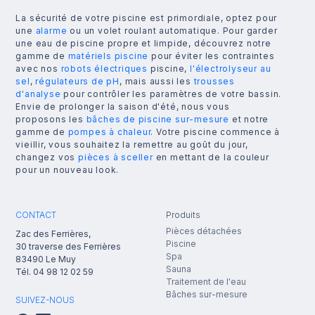
La sécurité de votre piscine est primordiale, optez pour
une
alarme
ou un volet roulant automatique. Pour garder
une eau de piscine propre et limpide, découvrez notre
gamme de
matériels piscine
pour éviter les contraintes
avec nos
robots électriques
piscine,
l'électrolyseur au
sel
,
régulateurs de pH
, mais aussi les
trousses
d'analyse
pour contrôler les paramètres de votre bassin.
Envie de prolonger la saison d'été, nous vous
proposons les
bâches de piscine sur-mesure
et notre
gamme de
pompes à chaleur
. Votre piscine commence à
vieillir, vous souhaitez la remettre au goût du jour,
changez vos
pièces à sceller
en mettant de la couleur
pour un nouveau look.
CONTACT
Produits
Pièces détachées
Zac des Ferrières,
Piscine
30 traverse des Ferrières
Spa
83490
Le Muy
Sauna
Tél.
04 98 12 02 59
Traitement de l'eau
Bâches sur-mesure
SUIVEZ-NOUS