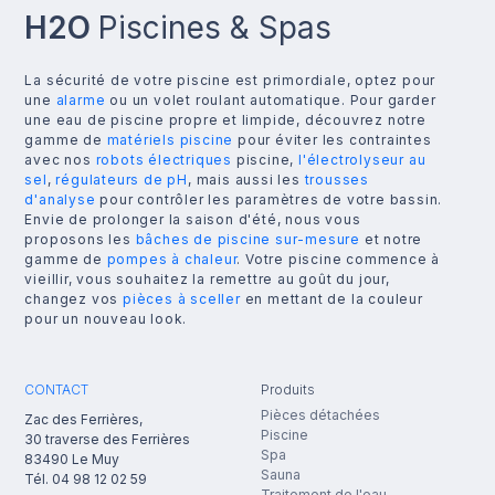
H2O
Piscines & Spas
La sécurité de votre piscine est primordiale, optez pour
une
alarme
ou un volet roulant automatique. Pour garder
une eau de piscine propre et limpide, découvrez notre
gamme de
matériels piscine
pour éviter les contraintes
avec nos
robots électriques
piscine,
l'électrolyseur au
sel
,
régulateurs de pH
, mais aussi les
trousses
d'analyse
pour contrôler les paramètres de votre bassin.
Envie de prolonger la saison d'été, nous vous
proposons les
bâches de piscine sur-mesure
et notre
gamme de
pompes à chaleur
. Votre piscine commence à
vieillir, vous souhaitez la remettre au goût du jour,
changez vos
pièces à sceller
en mettant de la couleur
pour un nouveau look.
CONTACT
Produits
Pièces détachées
Zac des Ferrières,
Piscine
30 traverse des Ferrières
Spa
83490
Le Muy
Sauna
Tél.
04 98 12 02 59
Traitement de l'eau