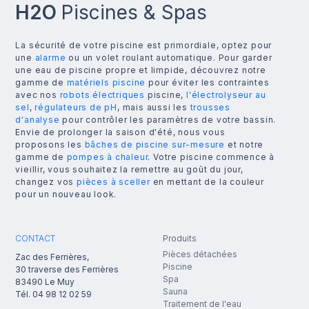
H2O
Piscines & Spas
La sécurité de votre piscine est primordiale, optez pour
une
alarme
ou un volet roulant automatique. Pour garder
une eau de piscine propre et limpide, découvrez notre
gamme de
matériels piscine
pour éviter les contraintes
avec nos
robots électriques
piscine,
l'électrolyseur au
sel
,
régulateurs de pH
, mais aussi les
trousses
d'analyse
pour contrôler les paramètres de votre bassin.
Envie de prolonger la saison d'été, nous vous
proposons les
bâches de piscine sur-mesure
et notre
gamme de
pompes à chaleur
. Votre piscine commence à
vieillir, vous souhaitez la remettre au goût du jour,
changez vos
pièces à sceller
en mettant de la couleur
pour un nouveau look.
CONTACT
Produits
Pièces détachées
Zac des Ferrières,
Piscine
30 traverse des Ferrières
Spa
83490
Le Muy
Sauna
Tél.
04 98 12 02 59
Traitement de l'eau