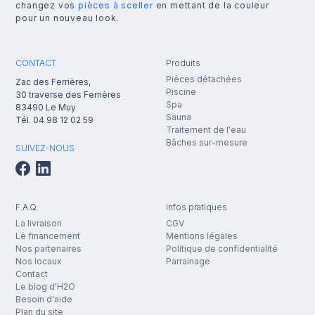
changez vos
pièces à sceller
en mettant de la couleur
pour un nouveau look.
CONTACT
Produits
Pièces détachées
Zac des Ferrières,
Piscine
30 traverse des Ferrières
Spa
83490
Le Muy
Sauna
Tél.
04 98 12 02 59
Traitement de l'eau
Bâches sur-mesure
SUIVEZ-NOUS
F.A.Q.
Infos pratiques
La livraison
CGV
Le financement
Mentions légales
Nos partenaires
Politique de confidentialité
Nos locaux
Parrainage
Contact
Le blog d'H2O
Besoin d'aide
Plan du site