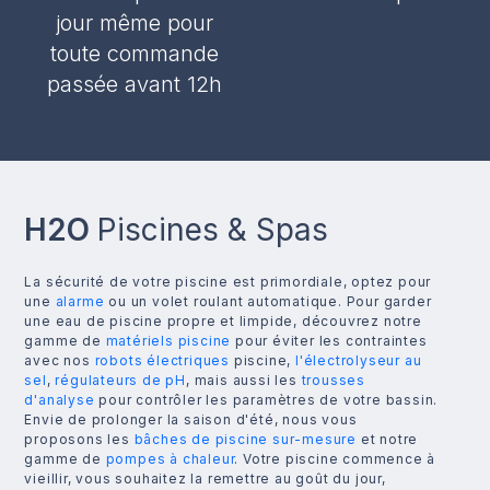
jour même pour
toute commande
passée avant 12h
H2O
Piscines & Spas
La sécurité de votre piscine est primordiale, optez pour
une
alarme
ou un volet roulant automatique. Pour garder
une eau de piscine propre et limpide, découvrez notre
gamme de
matériels piscine
pour éviter les contraintes
avec nos
robots électriques
piscine,
l'électrolyseur au
sel
,
régulateurs de pH
, mais aussi les
trousses
d'analyse
pour contrôler les paramètres de votre bassin.
Envie de prolonger la saison d'été, nous vous
proposons les
bâches de piscine sur-mesure
et notre
gamme de
pompes à chaleur
. Votre piscine commence à
vieillir, vous souhaitez la remettre au goût du jour,