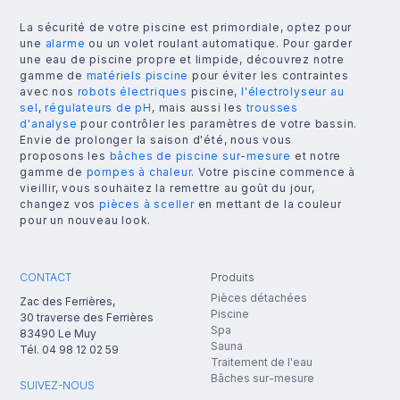
La sécurité de votre piscine est primordiale, optez pour
une
alarme
ou un volet roulant automatique. Pour garder
une eau de piscine propre et limpide, découvrez notre
gamme de
matériels piscine
pour éviter les contraintes
avec nos
robots électriques
piscine,
l'électrolyseur au
sel
,
régulateurs de pH
, mais aussi les
trousses
d'analyse
pour contrôler les paramètres de votre bassin.
Envie de prolonger la saison d'été, nous vous
proposons les
bâches de piscine sur-mesure
et notre
gamme de
pompes à chaleur
. Votre piscine commence à
vieillir, vous souhaitez la remettre au goût du jour,
changez vos
pièces à sceller
en mettant de la couleur
pour un nouveau look.
CONTACT
Produits
Pièces détachées
Zac des Ferrières,
Piscine
30 traverse des Ferrières
Spa
83490
Le Muy
Sauna
Tél.
04 98 12 02 59
Traitement de l'eau
Bâches sur-mesure
SUIVEZ-NOUS