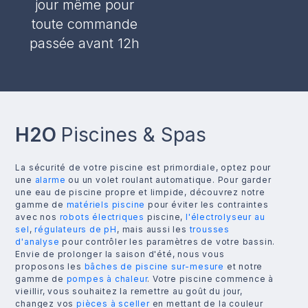
jour même pour
toute commande
passée avant 12h
H2O
Piscines & Spas
La sécurité de votre piscine est primordiale, optez pour
une
alarme
ou un volet roulant automatique. Pour garder
une eau de piscine propre et limpide, découvrez notre
gamme de
matériels piscine
pour éviter les contraintes
avec nos
robots électriques
piscine,
l'électrolyseur au
sel
,
régulateurs de pH
, mais aussi les
trousses
d'analyse
pour contrôler les paramètres de votre bassin.
Envie de prolonger la saison d'été, nous vous
proposons les
bâches de piscine sur-mesure
et notre
gamme de
pompes à chaleur
. Votre piscine commence à
vieillir, vous souhaitez la remettre au goût du jour,
changez vos
pièces à sceller
en mettant de la couleur