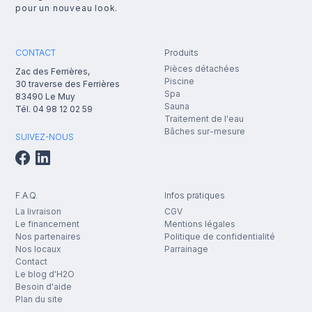
pour un nouveau look.
CONTACT
Produits
Pièces détachées
Zac des Ferrières,
Piscine
30 traverse des Ferrières
Spa
83490
Le Muy
Sauna
Tél.
04 98 12 02 59
Traitement de l'eau
Bâches sur-mesure
SUIVEZ-NOUS
F.A.Q.
Infos pratiques
La livraison
CGV
Le financement
Mentions légales
Nos partenaires
Politique de confidentialité
Nos locaux
Parrainage
Contact
Le blog d'H2O
Besoin d'aide
Plan du site