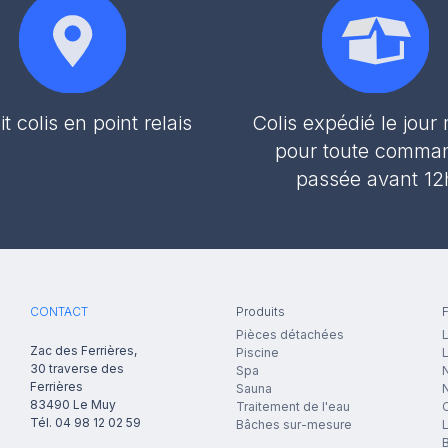
it colis en point relais
Colis expédié le jou
pour toute comma
passée avant 12
CONTACT
Produits
F
Pièces détachées
L
Zac des Ferrières,
Piscine
30 traverse des
Spa
N
Ferrières
Sauna
83490
Le Muy
Traitement de l'eau
Tél.
04 98 12 02 59
Bâches sur-mesure
B