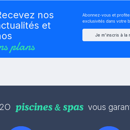
Recevez nos
Abonnez-vous et profite
exclusivités dans votre bo
ctualités et
nos
Je m'inscris à la
ns plans
2O
vous garant