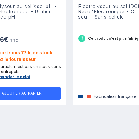
lyseur au sel Xsel pH -
Electrolyseur au sel iDOi
lectronique - Boitier
Régul'Electronique - Cof
vec pH
seul - Sans cellule
36€
Ce produit n'est plus fabri
TTC
art sous 72 h, en stock
z le fournisseur
 article n'est pas en stock dans
 entrepôts.
ander le delai
AJOUTER AU PANIER
Fabrication française