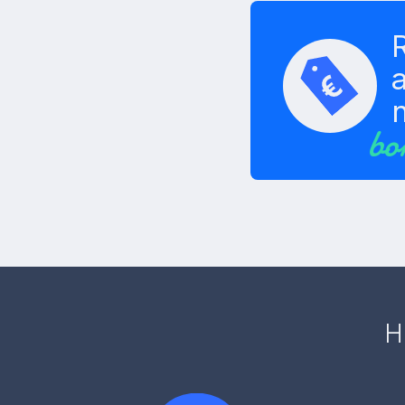
a
bo
H