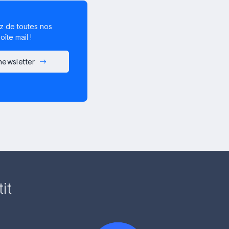
z de toutes nos
îte mail !
 newsletter
it