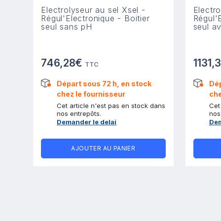
Electrolyseur au sel Xsel -
Electro
Régul'Electronique - Boitier
Régul'E
seul sans pH
seul a
746,28€
1131,
TTC
Départ sous 72 h, en stock
Dép
chez le fournisseur
che
Cet article n'est pas en stock dans
Cet
nos entrepôts.
nos
Demander le delai
Dem
AJOUTER AU PANIER