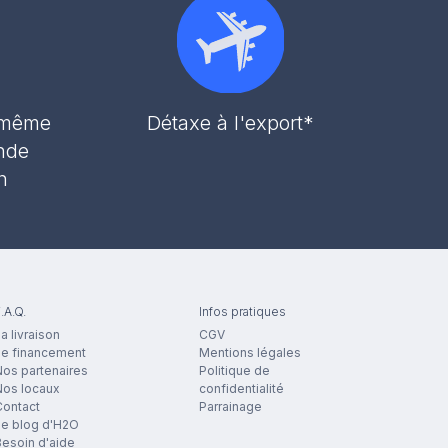
r même
Détaxe à l'export*
nde
h
.A.Q.
Infos pratiques
a livraison
CGV
Le financement
Mentions légales
os partenaires
Politique de
Nos locaux
confidentialité
Contact
Parrainage
Le blog d'H2O
esoin d'aide