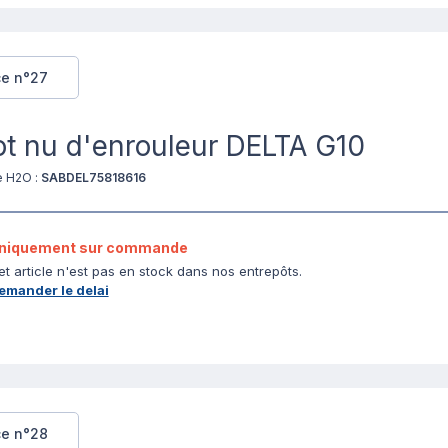
ce n°27
t nu d'enrouleur DELTA G10
e H2O :
SABDEL75818616
niquement sur commande
et article n'est pas en stock dans nos entrepôts.
emander le delai
ce n°28