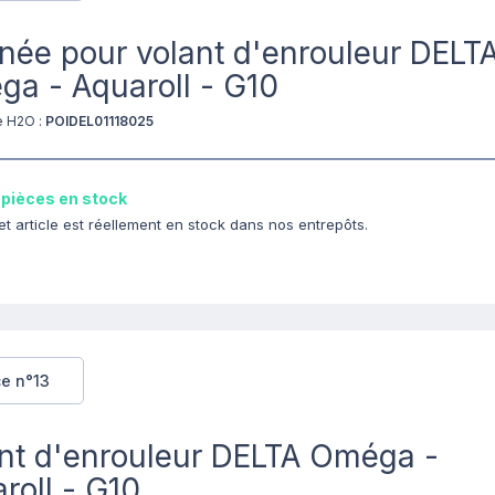
née pour volant d'enrouleur DELT
a - Aquaroll - G10
e H2O :
POIDEL01118025
 pièces en stock
et article est réellement en stock dans nos entrepôts.
ce n°13
nt d'enrouleur DELTA Oméga -
roll - G10