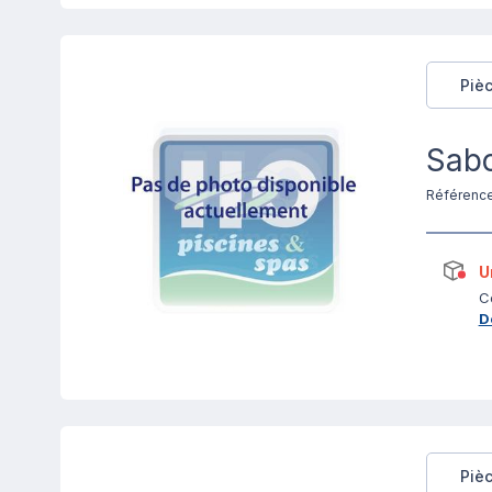
Piè
Sabo
Référenc
U
C
D
Piè