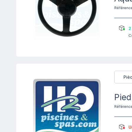
Référenc
2
C
Piè
Pied
Référenc
U