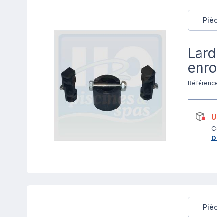
Pièc
Lard
enro
Référenc
U
C
D
Piè