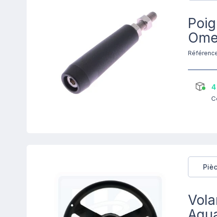
Poig
Omeg
Référenc
4
C
Piè
Vola
Aqua