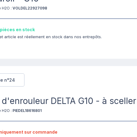
e H2O :
VOLDEL22927098
 pièces en stock
et article est réellement en stock dans nos entrepôts.
ce n°24
 d'enrouleur DELTA G10 - à sceller
e H2O :
PIEDEL18616801
niquement sur commande