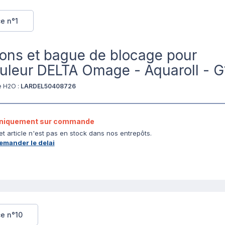
e n°1
ons et bague de blocage pour
uleur DELTA Omage - Aquaroll - G
e H2O :
LARDEL50408726
niquement sur commande
et article n'est pas en stock dans nos entrepôts.
emander le delai
ce n°10