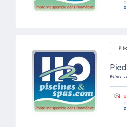
C
D
Piè
Pied
Référenc
U
C
D