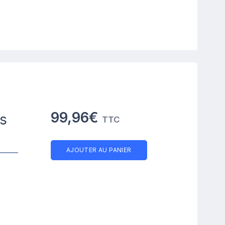
99,96€
es
TTC
AJOUTER AU PANIER