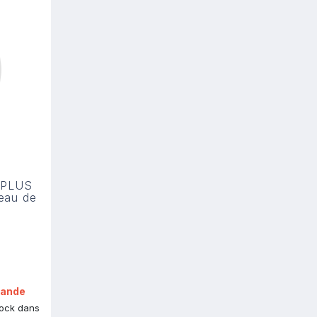
C PLUS
eau de
mande
tock dans