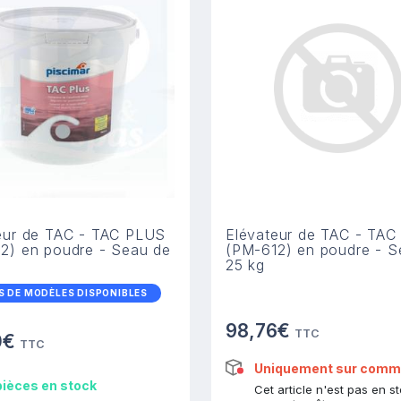
eur de TAC - TAC PLUS
Elévateur de TAC - TA
2) en poudre - Seau de
(PM-612) en poudre - S
25 kg
S DE MODÈLES DISPONIBLES
98,76€
TTC
0€
TTC
Uniquement sur com
pièces en stock
Cet article n'est pas en s