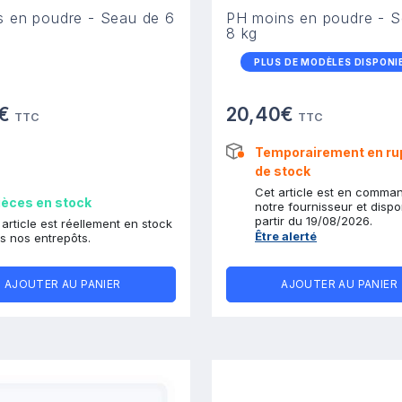
s en poudre - Seau de 6
PH moins en poudre - S
8 kg
PLUS DE MODÈLES DISPONI
0€
20,40€
TTC
TTC
Temporairement en ru
de stock
Cet article est en comma
ièces en stock
notre fournisseur et dispo
partir du 19/08/2026.
 article est réellement en stock
Être alerté
s nos entrepôts.
AJOUTER AU PANIER
AJOUTER AU PANIER