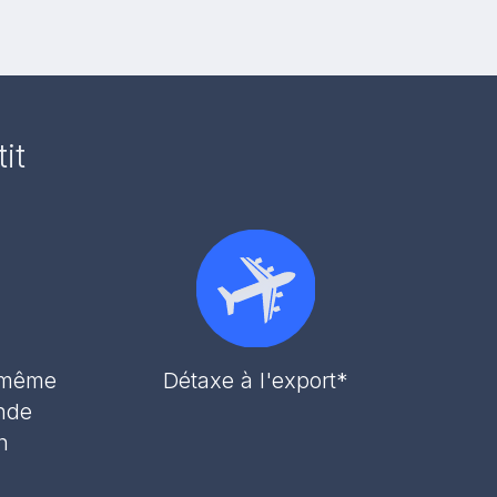
it
r même
Détaxe à l'export*
nde
h