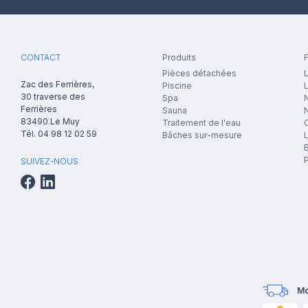
CONTACT
Produits
F
Pièces détachées
L
Zac des Ferrières,
Piscine
30 traverse des
Spa
N
Ferrières
Sauna
83490
Le Muy
Traitement de l'eau
Tél.
04 98 12 02 59
Bâches sur-mesure
B
P
SUIVEZ-NOUS
Mo