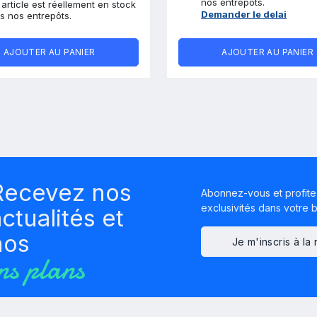
nos entrepôts.
 article est réellement en stock
Demander le delai
s nos entrepôts.
AJOUTER AU PANIER
AJOUTER AU PANIER
Recevez nos
Abonnez-vous et profite
exclusivités dans votre bo
ctualités et
nos
Je m'inscris à la
ns plans