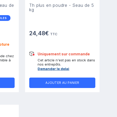
eau de
Th plus en poudre - Seau de 5
kg
BLES
24,48€
TTC
pture
Uniquement sur commande
nde chez
nible à
Cet article n'est pas en stock dans
nos entrepôts.
Demander le delai
AJOUTER AU PANIER