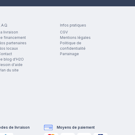
.A.Q.
Infos pratiques
a livraison
CGV
Le financement
Mentions légales
os partenaires
Politique de
Nos locaux
confidentialité
Contact
Parrainage
Le blog d'H2O
esoin d'aide
lan du site
des de livraison
Moyens de paiement