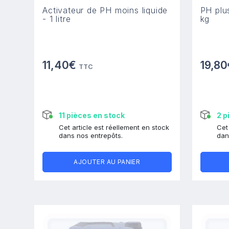
Activateur de PH moins liquide
PH plu
- 1 litre
kg
11,40€
19,8
TTC
11 pièces en stock
2 p
Cet article est réellement en stock
Cet
dans nos entrepôts.
dan
AJOUTER AU PANIER