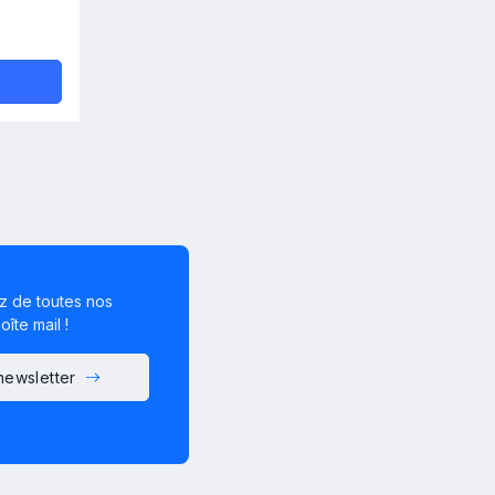
z de toutes nos
îte mail !
 newsletter