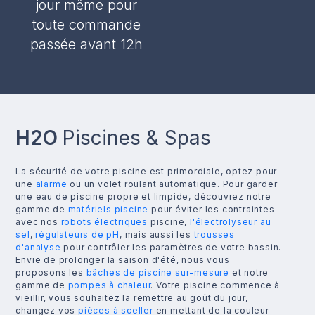
jour même pour
toute commande
passée avant 12h
H2O
Piscines & Spas
La sécurité de votre piscine est primordiale, optez pour
une
alarme
ou un volet roulant automatique. Pour garder
une eau de piscine propre et limpide, découvrez notre
gamme de
matériels piscine
pour éviter les contraintes
avec nos
robots électriques
piscine,
l'électrolyseur au
sel
,
régulateurs de pH
, mais aussi les
trousses
d'analyse
pour contrôler les paramètres de votre bassin.
Envie de prolonger la saison d'été, nous vous
proposons les
bâches de piscine sur-mesure
et notre
gamme de
pompes à chaleur
. Votre piscine commence à
vieillir, vous souhaitez la remettre au goût du jour,
changez vos
pièces à sceller
en mettant de la couleur