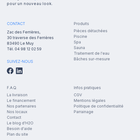
pour un nouveau look.
CONTACT
Produits
Pièces détachées
Zac des Ferrières,
Piscine
30 traverse des Ferrières
Spa
83490
Le Muy
Sauna
Tél.
04 98 12 02 59
Traitement de l'eau
Bâches sur-mesure
SUIVEZ-NOUS
F.A.Q.
Infos pratiques
La livraison
CGV
Le financement
Mentions légales
Nos partenaires
Politique de confidentialité
Nos locaux
Parrainage
Contact
Le blog d'H2O
Besoin d'aide
Plan du site