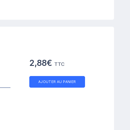
2,88€
TTC
AJOUTER AU PANIER