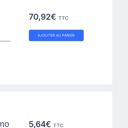
70,92€
TTC
AJOUTER AU PANIER
emo
5,64€
TTC