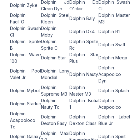
Dolphin Jd
Dolphin Db
Dolphin Swash
Dolphin Zyke
Clean Dyn
O'clair
Cl
Dolphin
Dolphin Steel
Dolphin Master
Dolphin Baly
Facil'O
Kleen
M3
Dolphin Swash
Dolphin
Dolphin Dx4
Dolphin R1
Cl
Moby
Dolphin Sprite
Dolphin
Dolphin Sprite
Dolphin Swift
B
Sprite C
Rc
Dolphin Wave
Dolphin Star
Dolphin Star
Dolphin Mega
100
Plus
Dolphin
Dolphin Pool
Dolphin Lony
Dolphin Nauty
Acapoolco
Valet Jr
Mondial
Dyn
Dolphin
Dolphin
Dolphin Mybot
Dolphin Splash
Supreme M3
Master M3
Dolphin
Dolphin Botia
Dolphin
Dolphin Starluc
Nauty Tc
1
Acapoolco
Dolphin
Dolphin
Dolphin
Dolphin Label
Acapooloco
Dexton Easy
Dexton Class
Blue Jr
Tc
Dolphin Maxi
Dolphin
Dolphin Galaxy
Dolphin Spirit
2.0
Novarden Nsr