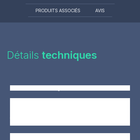
PRODUITS ASSOCIÉS
AVIS
Détails
techniques
Signes d'usure:
Si vous constatez que votre robot de piscine Dolphin
a du mal à se déplacer, il est possible que l'hélice
jaune soit usée. D'autres signes d'usure peuvent
également être observés, tels que :
La présence de fissures ou de cassures sur l'hélice