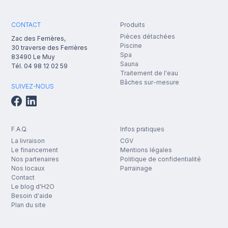
CONTACT
Produits
Pièces détachées
Zac des Ferrières,
Piscine
30 traverse des Ferrières
Spa
83490
Le Muy
Sauna
Tél.
04 98 12 02 59
Traitement de l'eau
Bâches sur-mesure
SUIVEZ-NOUS
F.A.Q.
Infos pratiques
La livraison
CGV
Le financement
Mentions légales
Nos partenaires
Politique de confidentialité
Nos locaux
Parrainage
Contact
Le blog d'H2O
Besoin d'aide
Plan du site