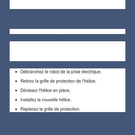
La présence de débris ou de saletés sur l'hélice
Remplacement :
Pour remplacer l'hélice jaune de votre robot de
piscine Dolphin, il vous suffit de suivre les étapes
suivantes :
Débranchez le robot de la prise électrique.
Retirez la grille de protection de l'hélice.
Dévissez l'hélice en place.
Installez la nouvelle hélice.
Replacez la grille de protection.