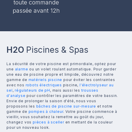
toute commande
passée avant 12h
H2O
Piscines & Spas
La sécurité de votre piscine est primordiale, optez pour
une
alarme
ou un volet roulant automatique. Pour garder
une eau de piscine propre et limpide, découvrez notre
gamme de
matériels piscine
pour éviter les contraintes
avec nos
robots électriques
piscine,
l'électrolyseur au
sel
,
régulateurs de pH
, mais aussi les
trousses
d'analyse
pour contrôler les paramètres de votre bassin.
Envie de prolonger la saison d'été, nous vous
proposons les
bâches de piscine sur-mesure
et notre
gamme de
pompes à chaleur
. Votre piscine commence à
vieillir, vous souhaitez la remettre au goût du jour,
changez vos
pièces à sceller
en mettant de la couleur
pour un nouveau look.