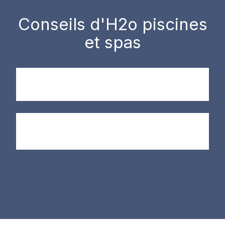
Conseils d'H2o piscines
et spas
Pour prolonger la durée de vie de votre hélice jaune, il
est important de l'entretenir régulièrement. Vous
pouvez le faire en suivant les conseils suivants :
Nettoyez l'hélice après chaque utilisation.
Retirez les débris et la saleté qui peuvent s'accumuler
sur l'hélice.