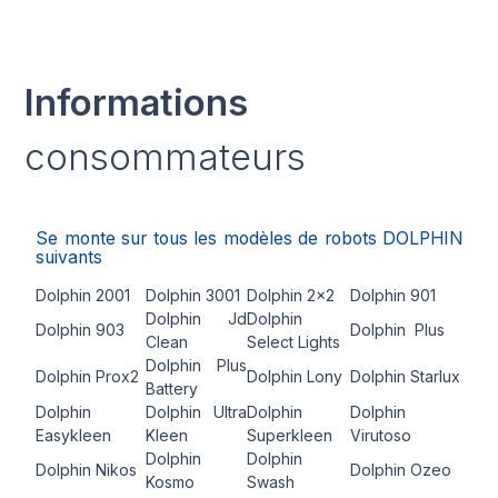
Informations
consommateurs
Se monte sur tous les modèles de robots DOLPHIN
suivants
Dolphin 2001
Dolphin 3001
Dolphin 2x2
Dolphin 901
Dolphin Jd
Dolphin
Dolphin 903
Dolphin Plus
Clean
Select Lights
Dolphin Plus
Dolphin Prox2
Dolphin Lony
Dolphin Starlux
Battery
Dolphin
Dolphin Ultra
Dolphin
Dolphin
Easykleen
Kleen
Superkleen
Virutoso
Dolphin
Dolphin
Dolphin Nikos
Dolphin Ozeo
Kosmo
Swash