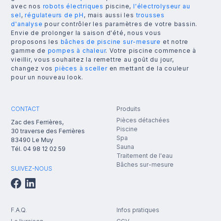
avec nos
robots électriques
piscine,
l'électrolyseur au
sel
,
régulateurs de pH
, mais aussi les
trousses
d'analyse
pour contrôler les paramètres de votre bassin.
Envie de prolonger la saison d'été, nous vous
proposons les
bâches de piscine sur-mesure
et notre
gamme de
pompes à chaleur
. Votre piscine commence à
vieillir, vous souhaitez la remettre au goût du jour,
changez vos
pièces à sceller
en mettant de la couleur
pour un nouveau look.
CONTACT
Produits
Pièces détachées
Zac des Ferrières,
Piscine
30 traverse des Ferrières
Spa
83490
Le Muy
Sauna
Tél.
04 98 12 02 59
Traitement de l'eau
Bâches sur-mesure
SUIVEZ-NOUS
F.A.Q.
Infos pratiques