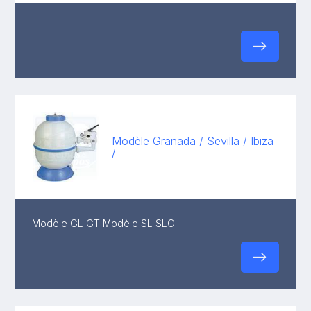
Modèle Granada / Sevilla / Ibiza
/
Modèle GL GT Modèle SL SLO