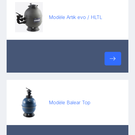
Modèle Artik evo / HLTL
Modèle Balear Top