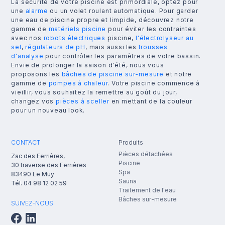
La sécurité de votre piscine est primordiale, optez pour
une
alarme
ou un volet roulant automatique. Pour garder
une eau de piscine propre et limpide, découvrez notre
gamme de
matériels piscine
pour éviter les contraintes
avec nos
robots électriques
piscine,
l'électrolyseur au
sel
,
régulateurs de pH
, mais aussi les
trousses
d'analyse
pour contrôler les paramètres de votre bassin.
Envie de prolonger la saison d'été, nous vous
proposons les
bâches de piscine sur-mesure
et notre
gamme de
pompes à chaleur
. Votre piscine commence à
vieillir, vous souhaitez la remettre au goût du jour,
changez vos
pièces à sceller
en mettant de la couleur
pour un nouveau look.
CONTACT
Produits
Pièces détachées
Zac des Ferrières,
Piscine
30 traverse des Ferrières
Spa
83490
Le Muy
Sauna
Tél.
04 98 12 02 59
Traitement de l'eau
Bâches sur-mesure
SUIVEZ-NOUS