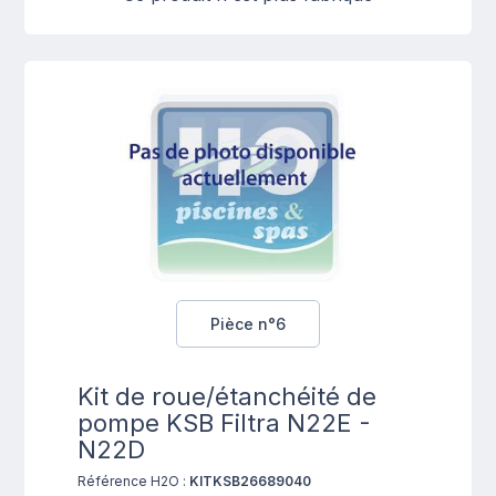
Pièce n°6
Kit de roue/étanchéité de
pompe KSB Filtra N22E -
N22D
Référence H2O :
KITKSB26689040