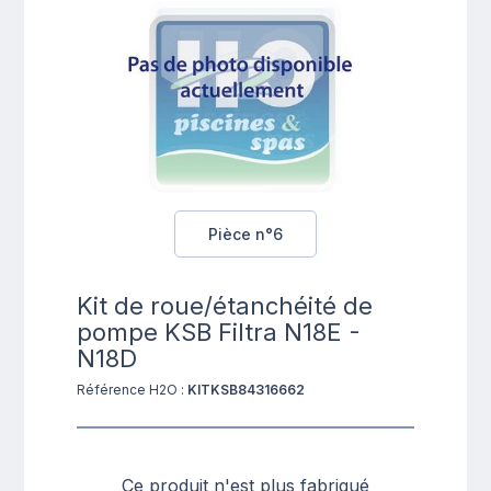
Pièce n°6
Kit de roue/étanchéité de
pompe KSB Filtra N18E -
N18D
Référence H2O :
KITKSB84316662
Ce produit n'est plus fabriqué