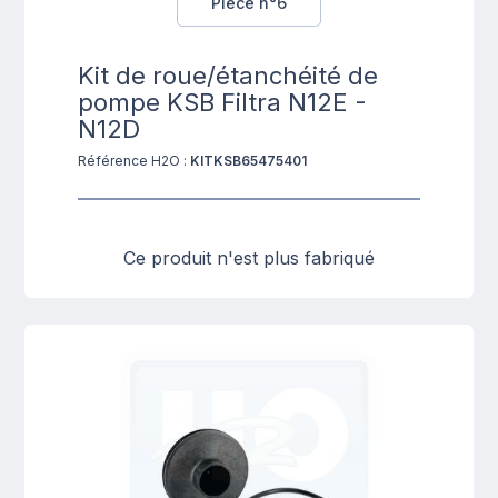
Pièce n°6
Kit de roue/étanchéité de
pompe KSB Filtra N12E -
N12D
Référence H2O :
KITKSB65475401
Ce produit n'est plus fabriqué