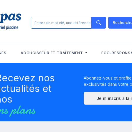
Recherch
NES
ADOUCISSEUR ET TRAITEMENT
ECO-RESPONS
Recevez nos
Abonnez-vous et profite
exclusivités dans votre bo
ctualités et
nos
Je m'inscris à la
ns plans