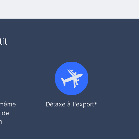
it
r même
Détaxe à l'export*
nde
h