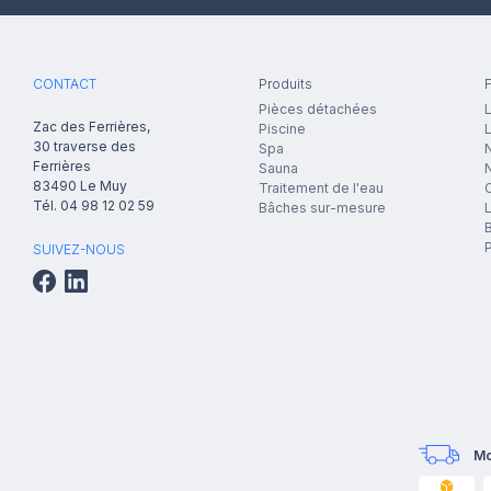
CONTACT
Produits
F
Pièces détachées
L
Zac des Ferrières,
Piscine
30 traverse des
Spa
N
Ferrières
Sauna
83490
Le Muy
Traitement de l'eau
Tél.
04 98 12 02 59
Bâches sur-mesure
B
P
SUIVEZ-NOUS
Mo