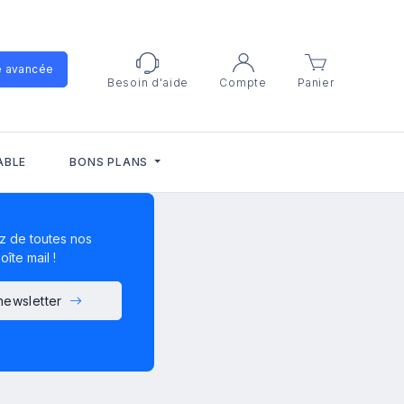
e avancée
Besoin d'aide
Compte
Panier
ABLE
BONS PLANS
z de toutes nos
îte mail !
 newsletter