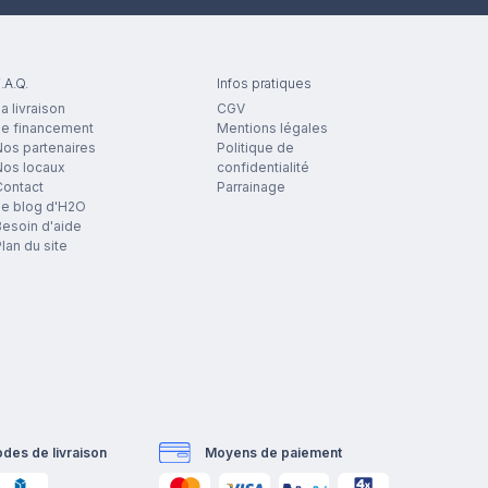
.A.Q.
Infos pratiques
a livraison
CGV
Le financement
Mentions légales
os partenaires
Politique de
Nos locaux
confidentialité
Contact
Parrainage
Le blog d'H2O
esoin d'aide
lan du site
des de livraison
Moyens de paiement