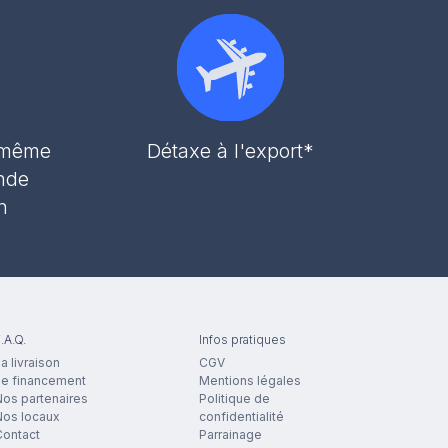
r même
Détaxe à l'export*
nde
h
.A.Q.
Infos pratiques
a livraison
CGV
Le financement
Mentions légales
os partenaires
Politique de
Nos locaux
confidentialité
Contact
Parrainage