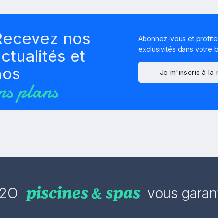
Recevez nos
Abonnez-vous et profite
exclusivités dans votre bo
ctualités et
nos
Je m'inscris à la
ns plans
2O
vous garant