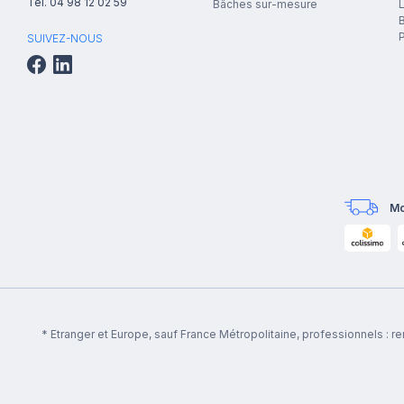
Tél.
04 98 12 02 59
Bâches sur-mesure
B
P
SUIVEZ-NOUS
Mo
* Etranger et Europe, sauf France Métropolitaine, professionnels : 