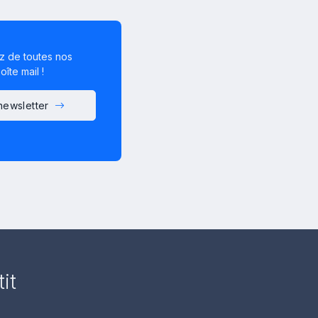
z de toutes nos
îte mail !
 newsletter
it