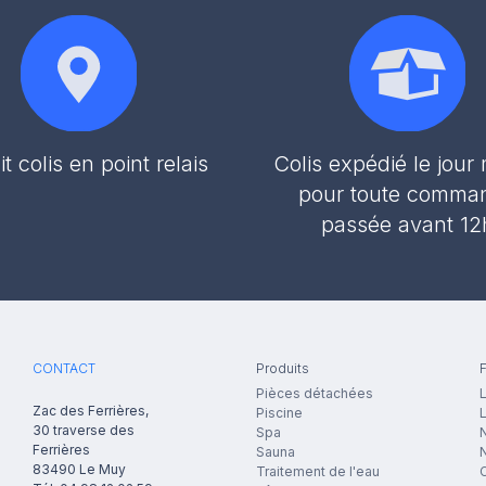
it colis en point relais
Colis expédié le jou
pour toute comma
passée avant 12
CONTACT
Produits
F
Pièces détachées
L
Zac des Ferrières,
Piscine
30 traverse des
Spa
N
Ferrières
Sauna
83490
Le Muy
Traitement de l'eau