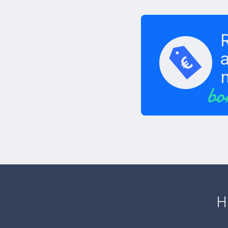
a
bo
H