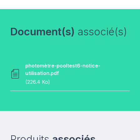
Document(s)
associé(s)
photomètre-pooltest6-notice-
utilisation.pdf
(226.4 Ko)
Produits
associés