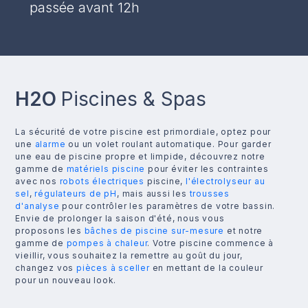
passée avant 12h
H2O
Piscines & Spas
La sécurité de votre piscine est primordiale, optez pour
une
alarme
ou un volet roulant automatique. Pour garder
une eau de piscine propre et limpide, découvrez notre
gamme de
matériels piscine
pour éviter les contraintes
avec nos
robots électriques
piscine,
l'électrolyseur au
sel
,
régulateurs de pH
, mais aussi les
trousses
d'analyse
pour contrôler les paramètres de votre bassin.
Envie de prolonger la saison d'été, nous vous
proposons les
bâches de piscine sur-mesure
et notre
gamme de
pompes à chaleur
. Votre piscine commence à
vieillir, vous souhaitez la remettre au goût du jour,
changez vos
pièces à sceller
en mettant de la couleur
pour un nouveau look.