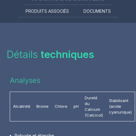
PRODUITS ASSOCIÉS
DOCUMENTS
Détails
techniques
Analyses
Dureté
Stabilisant
du
Alcalinité
Brome
Chlore
pH
(acide
Calcium
cyanurique)
(Calcicol)
Robuste et étanche