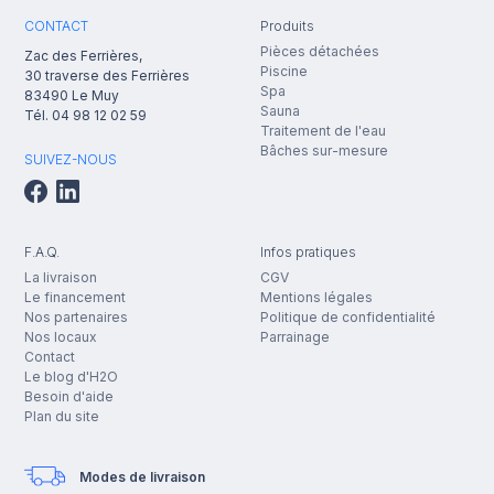
CONTACT
Produits
Pièces détachées
Zac des Ferrières,
Piscine
30 traverse des Ferrières
Spa
83490
Le Muy
Sauna
Tél.
04 98 12 02 59
Traitement de l'eau
Bâches sur-mesure
SUIVEZ-NOUS
F.A.Q.
Infos pratiques
La livraison
CGV
Le financement
Mentions légales
Nos partenaires
Politique de confidentialité
Nos locaux
Parrainage
Contact
Le blog d'H2O
Besoin d'aide
Plan du site
Modes de livraison