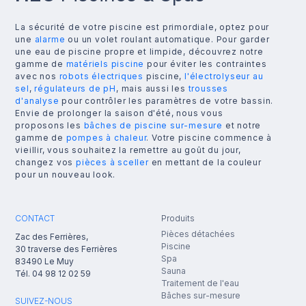
La sécurité de votre piscine est primordiale, optez pour
une
alarme
ou un volet roulant automatique. Pour garder
une eau de piscine propre et limpide, découvrez notre
gamme de
matériels piscine
pour éviter les contraintes
avec nos
robots électriques
piscine,
l'électrolyseur au
sel
,
régulateurs de pH
, mais aussi les
trousses
d'analyse
pour contrôler les paramètres de votre bassin.
Envie de prolonger la saison d'été, nous vous
proposons les
bâches de piscine sur-mesure
et notre
gamme de
pompes à chaleur
. Votre piscine commence à
vieillir, vous souhaitez la remettre au goût du jour,
changez vos
pièces à sceller
en mettant de la couleur
pour un nouveau look.
CONTACT
Produits
Pièces détachées
Zac des Ferrières,
Piscine
30 traverse des Ferrières
Spa
83490
Le Muy
Sauna
Tél.
04 98 12 02 59
Traitement de l'eau
Bâches sur-mesure
SUIVEZ-NOUS