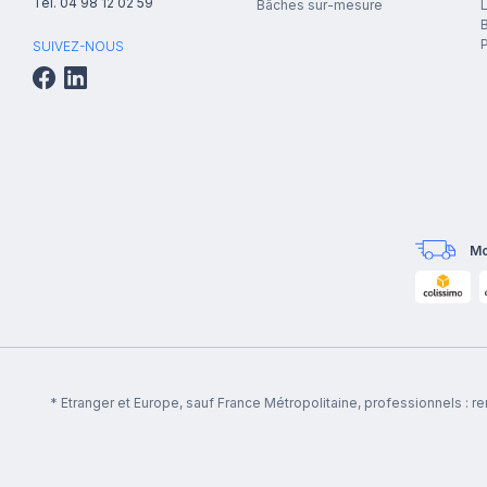
Tél.
04 98 12 02 59
Bâches sur-mesure
B
P
SUIVEZ-NOUS
Mo
* Etranger et Europe, sauf France Métropolitaine, professionnels : 