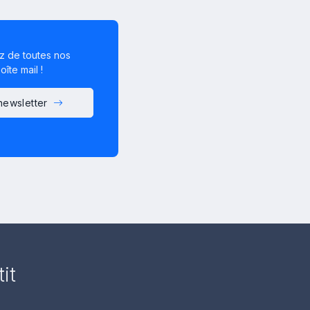
z de toutes nos
îte mail !
 newsletter
it