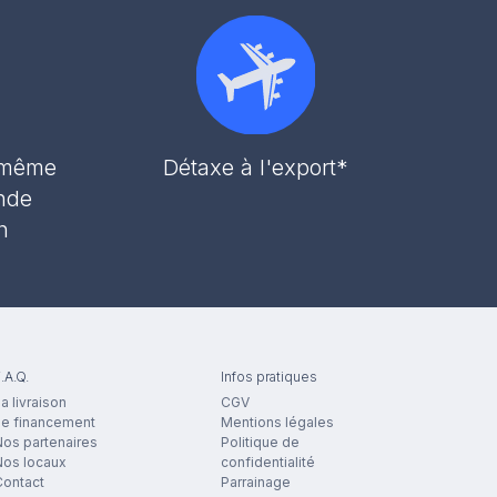
r même
Détaxe à l'export*
nde
h
.A.Q.
Infos pratiques
a livraison
CGV
Le financement
Mentions légales
os partenaires
Politique de
Nos locaux
confidentialité
Contact
Parrainage