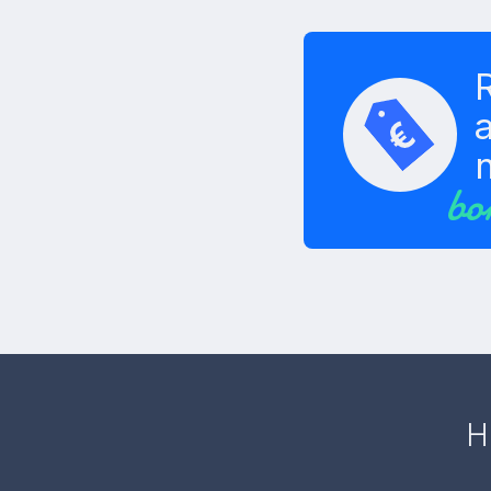
a
bo
H