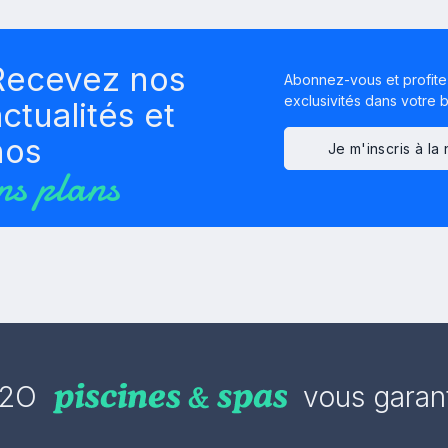
Recevez nos
Abonnez-vous et profite
exclusivités dans votre bo
ctualités et
nos
Je m'inscris à la
ns plans
2O
vous garant