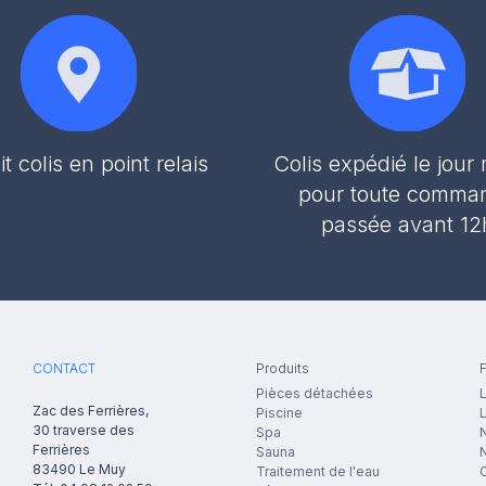
it colis en point relais
Colis expédié le jou
pour toute comma
passée avant 12
CONTACT
Produits
F
Pièces détachées
L
Zac des Ferrières,
Piscine
30 traverse des
Spa
N
Ferrières
Sauna
83490
Le Muy
Traitement de l'eau