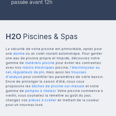
passée avant 12h
H2O
Piscines & Spas
La sécurité de votre piscine est primordiale, optez pour
une
alarme
ou un volet roulant automatique. Pour garder
une eau de piscine propre et limpide, découvrez notre
gamme de
matériels piscine
pour éviter les contraintes
avec nos
robots électriques
piscine,
l'électrolyseur au
sel
,
régulateurs de pH
, mais aussi les
trousses
d'analyse
pour contrôler les paramètres de votre bassin.
Envie de prolonger la saison d'été, nous vous
proposons les
bâches de piscine sur-mesure
et notre
gamme de
pompes à chaleur
. Votre piscine commence à
vieillir, vous souhaitez la remettre au goût du jour,
changez vos
pièces à sceller
en mettant de la couleur
pour un nouveau look.