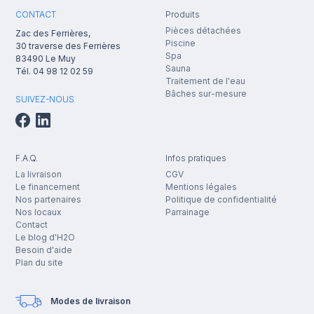
CONTACT
Produits
Pièces détachées
Zac des Ferrières,
Piscine
30 traverse des Ferrières
Spa
83490
Le Muy
Sauna
Tél.
04 98 12 02 59
Traitement de l'eau
Bâches sur-mesure
SUIVEZ-NOUS
F.A.Q.
Infos pratiques
La livraison
CGV
Le financement
Mentions légales
Nos partenaires
Politique de confidentialité
Nos locaux
Parrainage
Contact
Le blog d'H2O
Besoin d'aide
Plan du site
Modes de livraison