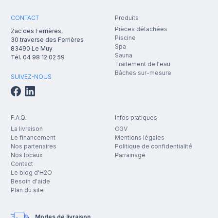
CONTACT
Produits
Pièces détachées
Zac des Ferrières,
Piscine
30 traverse des Ferrières
Spa
83490
Le Muy
Sauna
Tél.
04 98 12 02 59
Traitement de l'eau
Bâches sur-mesure
SUIVEZ-NOUS
F.A.Q.
Infos pratiques
La livraison
CGV
Le financement
Mentions légales
Nos partenaires
Politique de confidentialité
Nos locaux
Parrainage
Contact
Le blog d'H2O
Besoin d'aide
Plan du site
Modes de livraison