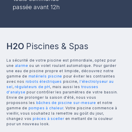
passée avant 12h
H2O
Piscines & Spas
La sécurité de votre piscine est primordiale, optez pour
une
alarme
ou un volet roulant automatique. Pour garder
une eau de piscine propre et limpide, découvrez notre
gamme de
matériels piscine
pour éviter les contraintes
avec nos
robots électriques
piscine,
l'électrolyseur au
sel
,
régulateurs de pH
, mais aussi les
trousses
d'analyse
pour contrôler les paramètres de votre bassin.
Envie de prolonger la saison d'été, nous vous
proposons les
bâches de piscine sur-mesure
et notre
gamme de
pompes à chaleur
. Votre piscine commence à
vieillir, vous souhaitez la remettre au goût du jour,
changez vos
pièces à sceller
en mettant de la couleur
pour un nouveau look.