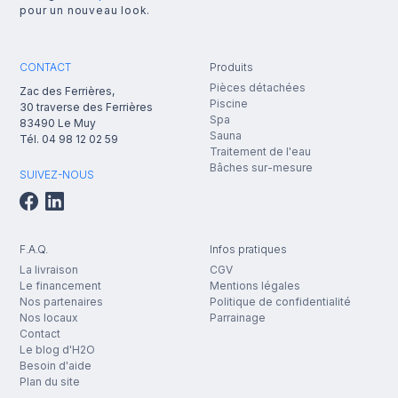
pour un nouveau look.
CONTACT
Produits
Pièces détachées
Zac des Ferrières,
Piscine
30 traverse des Ferrières
Spa
83490
Le Muy
Sauna
Tél.
04 98 12 02 59
Traitement de l'eau
Bâches sur-mesure
SUIVEZ-NOUS
F.A.Q.
Infos pratiques
La livraison
CGV
Le financement
Mentions légales
Nos partenaires
Politique de confidentialité
Nos locaux
Parrainage
Contact
Le blog d'H2O
Besoin d'aide
Plan du site