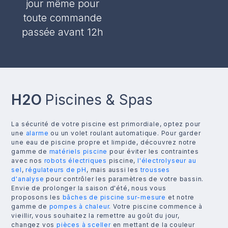
jour même pour
toute commande
passée avant 12h
H2O
Piscines & Spas
La sécurité de votre piscine est primordiale, optez pour
une
alarme
ou un volet roulant automatique. Pour garder
une eau de piscine propre et limpide, découvrez notre
gamme de
matériels piscine
pour éviter les contraintes
avec nos
robots électriques
piscine,
l'électrolyseur au
sel
,
régulateurs de pH
, mais aussi les
trousses
d'analyse
pour contrôler les paramètres de votre bassin.
Envie de prolonger la saison d'été, nous vous
proposons les
bâches de piscine sur-mesure
et notre
gamme de
pompes à chaleur
. Votre piscine commence à
vieillir, vous souhaitez la remettre au goût du jour,
changez vos
pièces à sceller
en mettant de la couleur