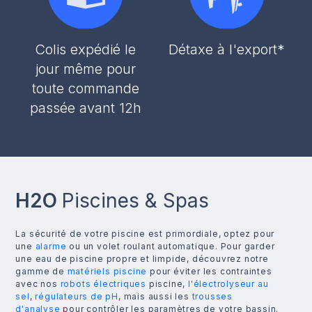
Colis expédié le
Détaxe à l'export*
jour même pour
toute commande
passée avant 12h
H2O
Piscines & Spas
La sécurité de votre piscine est primordiale, optez pour
une
alarme
ou un volet roulant automatique. Pour garder
une eau de piscine propre et limpide, découvrez notre
gamme de
matériels piscine
pour éviter les contraintes
avec nos
robots électriques
piscine,
l'électrolyseur au
sel
,
régulateurs de pH
, mais aussi les
trousses
d'analyse
pour contrôler les paramètres de votre bassin.