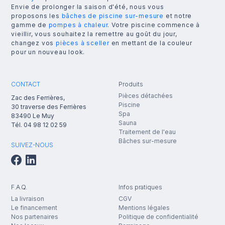
Envie de prolonger la saison d'été, nous vous
proposons les
bâches de piscine sur-mesure
et notre
gamme de
pompes à chaleur
. Votre piscine commence à
vieillir, vous souhaitez la remettre au goût du jour,
changez vos
pièces à sceller
en mettant de la couleur
pour un nouveau look.
CONTACT
Produits
Pièces détachées
Zac des Ferrières,
Piscine
30 traverse des Ferrières
Spa
83490
Le Muy
Sauna
Tél.
04 98 12 02 59
Traitement de l'eau
Bâches sur-mesure
SUIVEZ-NOUS
F.A.Q.
Infos pratiques
La livraison
CGV
Le financement
Mentions légales
Nos partenaires
Politique de confidentialité