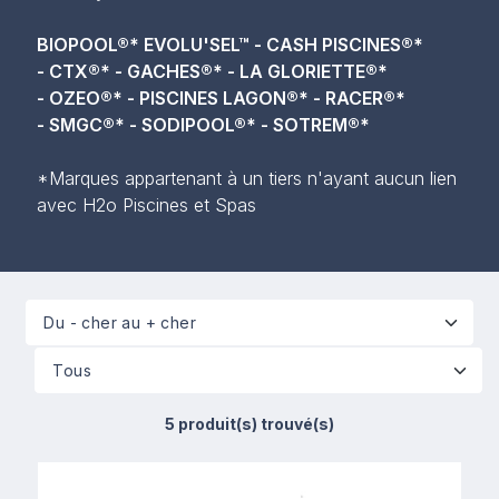
BIOPOOL®* EVOLU'SEL™ -
CASH PISCINES®*
-
CTX®* -
GACHES®* -
LA GLORIETTE®*
-
OZEO®* -
PISCINES LAGON®* -
RACER®*
-
SMGC®* -
SODIPOOL®* -
SOTREM®*
*Marques appartenant à un tiers n'ayant aucun lien
avec H2o Piscines et Spas
5 produit(s) trouvé(s)