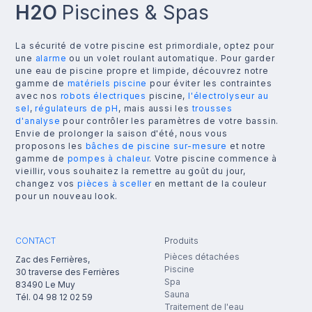
H2O
Piscines & Spas
La sécurité de votre piscine est primordiale, optez pour
une
alarme
ou un volet roulant automatique. Pour garder
une eau de piscine propre et limpide, découvrez notre
gamme de
matériels piscine
pour éviter les contraintes
avec nos
robots électriques
piscine,
l'électrolyseur au
sel
,
régulateurs de pH
, mais aussi les
trousses
d'analyse
pour contrôler les paramètres de votre bassin.
Envie de prolonger la saison d'été, nous vous
proposons les
bâches de piscine sur-mesure
et notre
gamme de
pompes à chaleur
. Votre piscine commence à
vieillir, vous souhaitez la remettre au goût du jour,
changez vos
pièces à sceller
en mettant de la couleur
pour un nouveau look.
CONTACT
Produits
Pièces détachées
Zac des Ferrières,
Piscine
30 traverse des Ferrières
Spa
83490
Le Muy
Sauna
Tél.
04 98 12 02 59
Traitement de l'eau