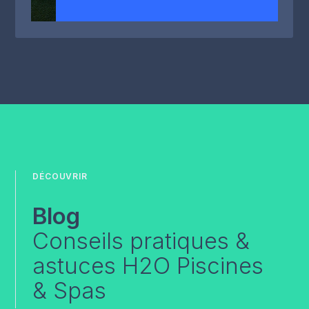
DÉCOUVRIR
Blog
Conseils pratiques &
astuces H2O Piscines
& Spas