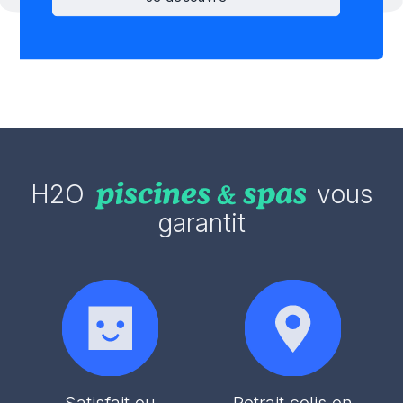
H2O
vous
garantit
Satisfait ou
Retrait colis en