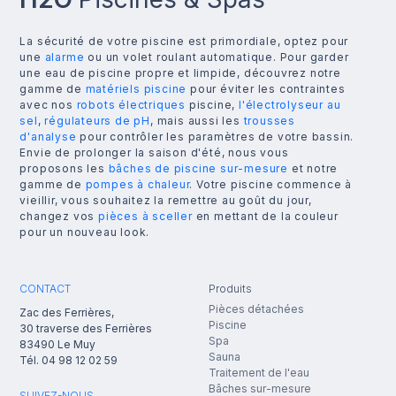
La sécurité de votre piscine est primordiale, optez pour
une
alarme
ou un volet roulant automatique. Pour garder
une eau de piscine propre et limpide, découvrez notre
gamme de
matériels piscine
pour éviter les contraintes
avec nos
robots électriques
piscine,
l'électrolyseur au
sel
,
régulateurs de pH
, mais aussi les
trousses
d'analyse
pour contrôler les paramètres de votre bassin.
Envie de prolonger la saison d'été, nous vous
proposons les
bâches de piscine sur-mesure
et notre
gamme de
pompes à chaleur
. Votre piscine commence à
vieillir, vous souhaitez la remettre au goût du jour,
changez vos
pièces à sceller
en mettant de la couleur
pour un nouveau look.
CONTACT
Produits
Pièces détachées
Zac des Ferrières,
Piscine
30 traverse des Ferrières
Spa
83490
Le Muy
Sauna
Tél.
04 98 12 02 59
Traitement de l'eau
Bâches sur-mesure
SUIVEZ-NOUS